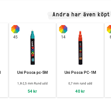
Andra har även köpt
45
14
M
Uni Posca pc-5M
Uni Posca PC-1M
d
1,8-2,5 mm Rund udd
0,7 mm rund udd
54 kr
40 kr