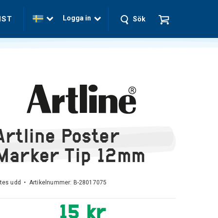
Logga in
NST
Sök
Artline Poster
Marker Tip 12mm
ytes udd • Artikelnummer:
B-28017075
15 kr