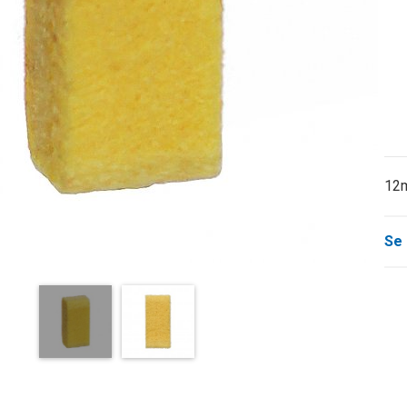
12m
Se 