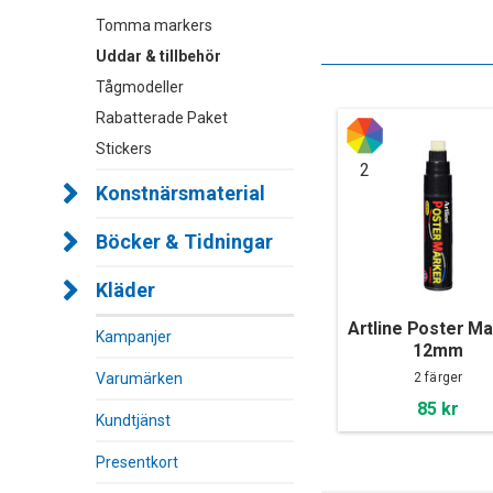
Tomma markers
Uddar & tillbehör
Tågmodeller
Rabatterade Paket
Stickers
2
Konstnärsmaterial
Böcker & Tidningar
Kläder
Artline Poster M
Kampanjer
12mm
Varumärken
2 färger
85 kr
Kundtjänst
Presentkort