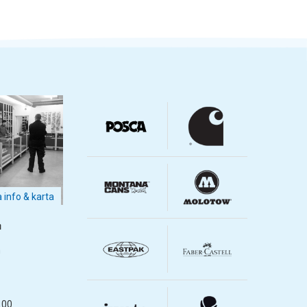
a info & karta
m
m
.00