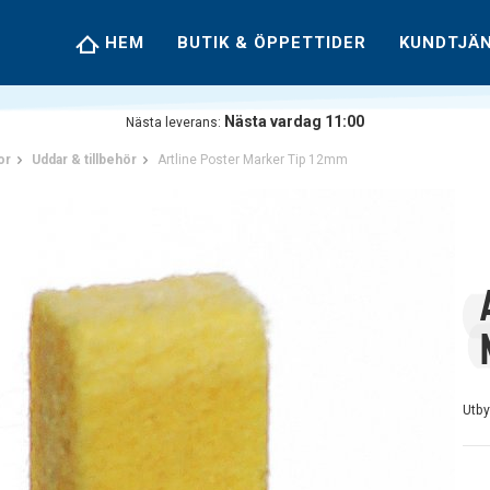
HEM
BUTIK & ÖPPETTIDER
KUNDTJÄ
Nästa vardag 11:00
Nästa leverans:
or
Uddar & tillbehör
Artline Poster Marker Tip 12mm
Utb