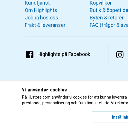
Kundtjänst
Köpvillkor
Om Highlights
Butik & öppettide
Jobba hos oss
Byten & returer
Frakt & leveranser
FAQ (frågor & sva
Highlights på Facebook
Vi använder cookies
På HLstore.com använder vi cookies för att kunna leverera
prestanda, personalisering och funktionalitet etc. Vi rekom
© 2001–2026 Highlights/KR Distribution AB.
Inställn