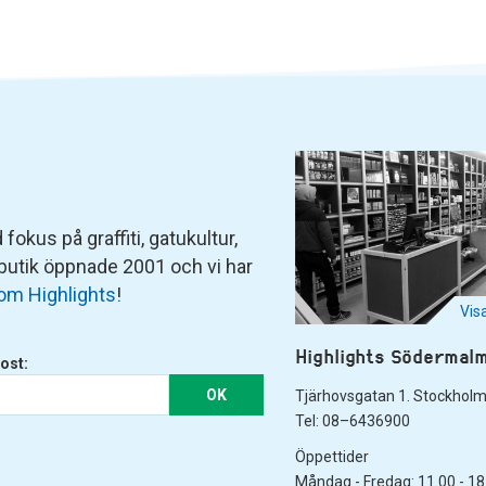
fokus på graffiti, gatukultur,
 butik öppnade 2001 och vi har
om Highlights
!
Vis
Highlights Södermal
ost:
OK
Tjärhovsgatan 1. Stockhol
Tel: 08–6436900
Öppettider
Måndag - Fredag: 11.00 - 18