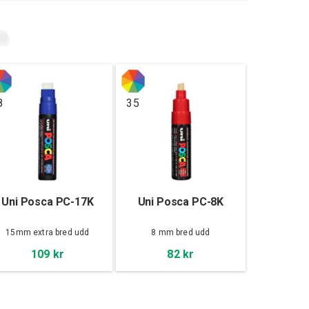
8
35
Uni Posca PC-17K
Uni Posca PC-8K
15mm extra bred udd
8 mm bred udd
109 kr
82 kr