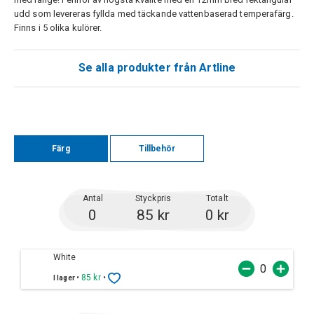
udd som levereras fyllda med täckande vattenbaserad temperafärg.
Finns i 5 olika kulörer.
Se alla produkter från Artline
Färg
Tillbehör
Antal
Styckpris
Totalt
0
85 kr
0 kr
White
•
85 kr
•
I lager