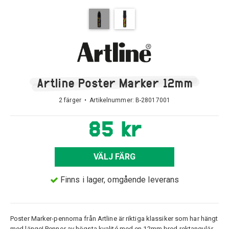
Artline Poster Marker 12mm
2 färger • Artikelnummer:
B-28017001
85 kr
VÄLJ FÄRG
Finns i lager, omgående leverans
Poster Marker-pennorna från Artline är riktiga klassiker som har hängt
med länge! Pennor av högsta kvalité med en 12mm bred rektangulär