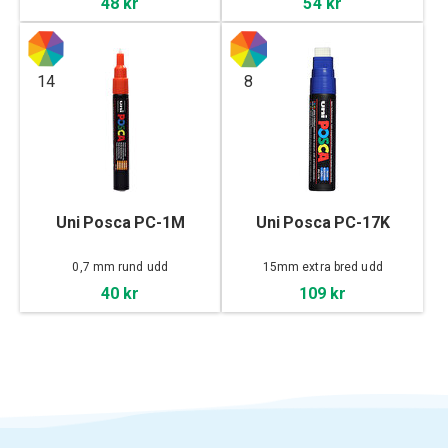
48 kr
54 kr
14
8
Uni Posca PC-1M
Uni Posca PC-17K
0,7 mm rund udd
15mm extra bred udd
40 kr
109 kr