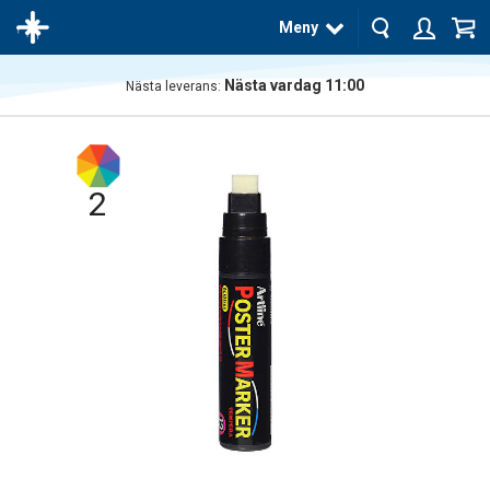
Meny
Nästa vardag 11:00
Nästa leverans:
Produkten
har blivit
tillagd i
varukorgen
2