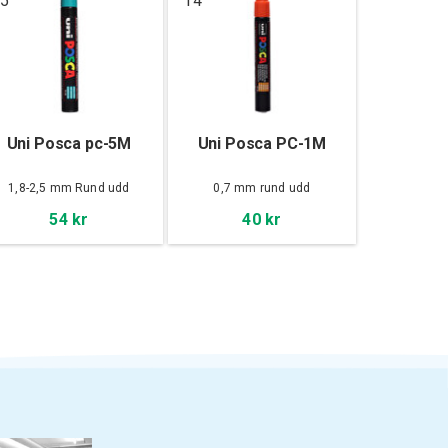
5
14
Uni Posca pc-5M
Uni Posca PC-1M
1,8-2,5 mm Rund udd
0,7 mm rund udd
54 kr
40 kr