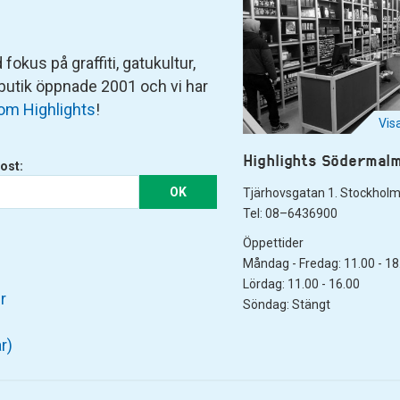
fokus på graffiti, gatukultur,
 butik öppnade 2001 och vi har
om Highlights
!
Vis
Highlights Södermal
ost:
OK
Tjärhovsgatan 1. Stockhol
Tel: 08–6436900
Öppettider
Måndag - Fredag: 11.00 - 18
Lördag: 11.00 - 16.00
r
Söndag: Stängt
r)