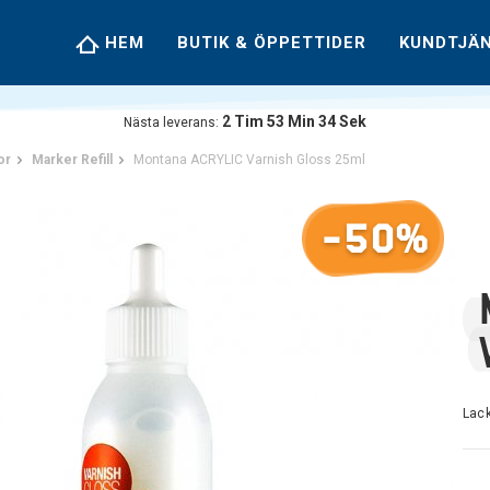
HEM
BUTIK & ÖPPETTIDER
KUNDTJÄ
2
Tim
53
Min
34
Sek
Nästa leverans:
or
Marker Refill
Montana ACRYLIC Varnish Gloss 25ml
-50%
Lac