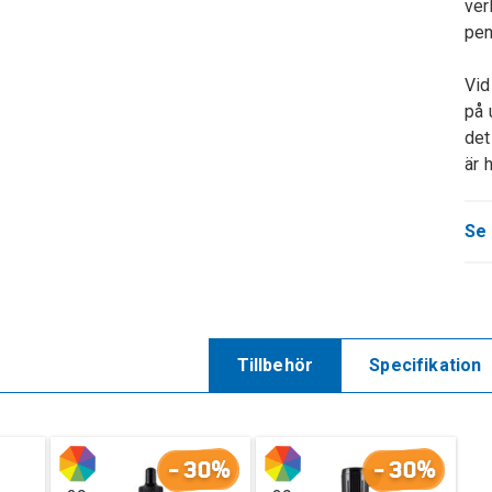
ver
pen
Vid
på 
det
är 
Se 
Tillbehör
Specifikation
-30%
-30%