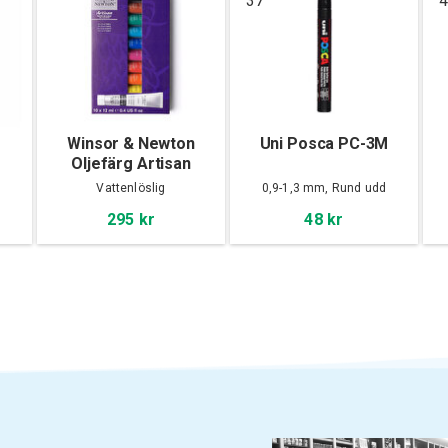
37
4
Winsor & Newton
Uni Posca PC-3M
Oljefärg Artisan
Tubset 10x12ml
Vattenlöslig
0,9-1,3 mm, Rund udd
295 kr
48 kr