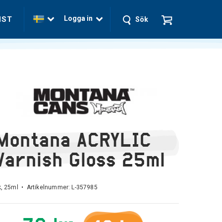
Logga in
NST
Sök
Montana ACRYLIC
Varnish Gloss 25ml
k, 25ml • Artikelnummer:
L-357985