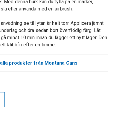
k.
Med denna burk kan du fylla på en marker,
sla eller använda med en airbrush.
 anvädning se till ytan är helt torr.
Applicera
jämnt
underlag och dra sedan bort överflödig färg. Låt
 gå minst 10 min innan du lägger ett nytt lager.
Den
helt klibbfri efter en timme.
alla produkter från Montana Cans