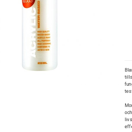
Bla
til
fun
tes
Mon
och
liv
eff