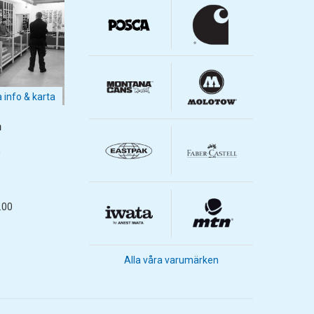
a info & karta
m
m
.00
Alla våra varumärken