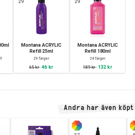
29
29
00ml
Montana ACRYLIC
Montana ACRYLIC
Refill 25ml
Refill 180ml
l!
29 färger
24 färger
46 kr
132 kr
65 kr
189 kr
Andra har även köpt