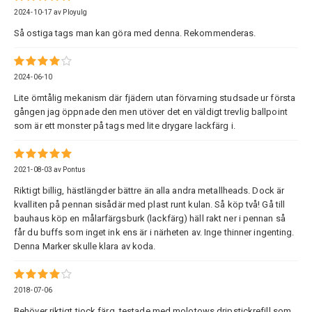
2024-10-17
av
Ployulg
Så ostiga tags man kan göra med denna. Rekommenderas.
2024-06-10
Lite ömtålig mekanism där fjädern utan förvarning studsade ur första
gången jag öppnade den men utöver det en väldigt trevlig ballpoint
som är ett monster på tags med lite drygare lackfärg i.
2021-08-03
av
Pontus
Riktigt billig, hästlängder bättre än alla andra metallheads. Dock är
kvalliten på pennan sisådär med plast runt kulan. Så köp två! Gå till
bauhaus köp en målarfärgsburk (lackfärg) häll rakt ner i pennan så
får du buffs som inget ink ens är i närheten av. Inge thinner ingenting.
Denna Marker skulle klara av koda.
2018-07-06
Behöver riktigt tjock färg, testade med molotows dripstickrefill som