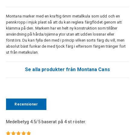
Montana marker med en kraftig 6mm metallkula som udd och en
pennkropp i mjuk plast så att du kan reglera färgflödet genom att
klämma på den. Markern har en helt ny konstruktion som tillåter
användning på hårda/ojämna ytor utan att udden lossnar eller
förstörs. Du kan fylla den med i princip vilken sorts färg du vill, men
absolut bäst funkar de med tjock färg i eftersom färgen tränger fort
ut från metalkulan.
Se alla produkter från Montana Cans
Recensioner
Medelbetyg
4.5
/5 baserat på
4
st röster.