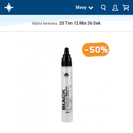
Meny
20
Tim
12
Min
36
Sek
Nästa leverans:
Produkten
har blivit
tillagd i
-50%
varukorgen