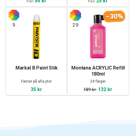
54 kr
25 kr
från
från
-30%
9
29
Markal B Paint Stik
Montana ACRYLIC Refill
180ml
Fäster på alla ytor
24 färger
35 kr
132 kr
189 kr