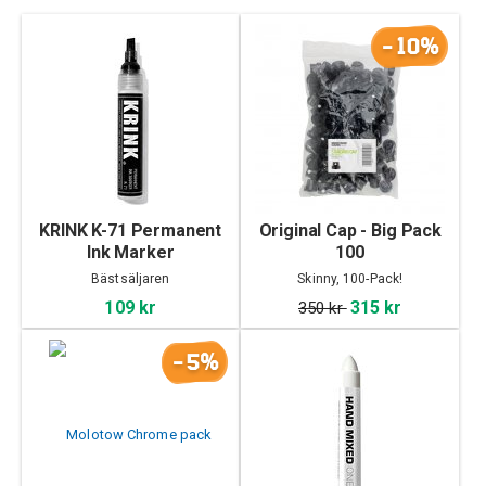
-10%
KRINK K-71 Permanent
Original Cap - Big Pack
Ink Marker
100
Bästsäljaren
Skinny, 100-Pack!
109 kr
315 kr
350 kr
-5%