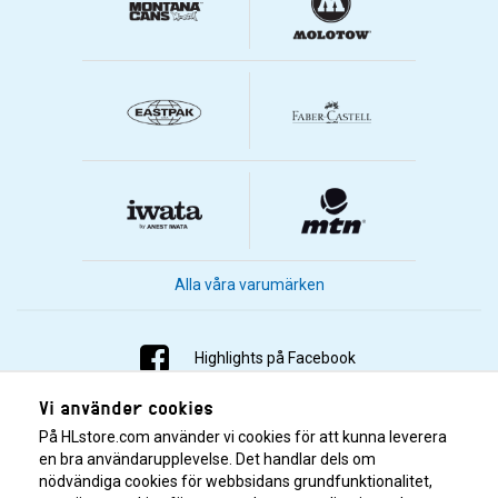
Alla våra varumärken
Highlights på Facebook
Vi använder cookies
Highlights på Instagram
På HLstore.com använder vi cookies för att kunna leverera
Highlights på Youtube
en bra användarupplevelse. Det handlar dels om
nödvändiga cookies för webbsidans grundfunktionalitet,