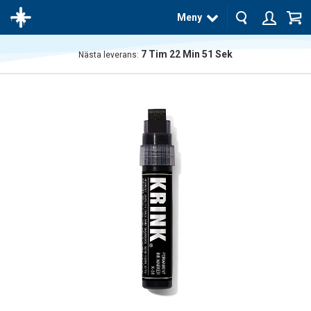
Meny
7
Tim
22
Min
50
Sek
Nästa leverans:
Produkten
har blivit
tillagd i
varukorgen