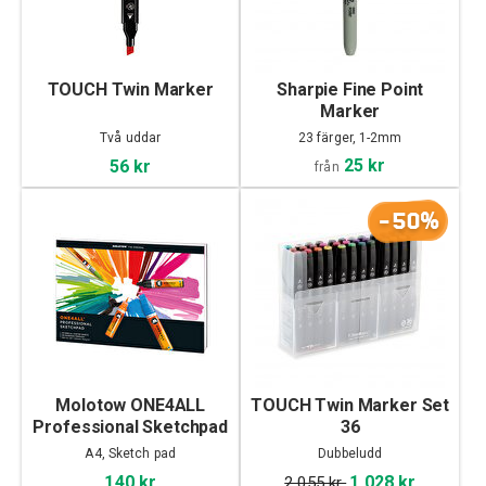
TOUCH Twin Marker
Sharpie Fine Point
Marker
Två uddar
23 färger, 1-2mm
25 kr
56 kr
från
-50%
Molotow ONE4ALL
TOUCH Twin Marker Set
Professional Sketchpad
36
A4
A4, Sketch pad
Dubbeludd
140 kr
1 028 kr
2 055 kr