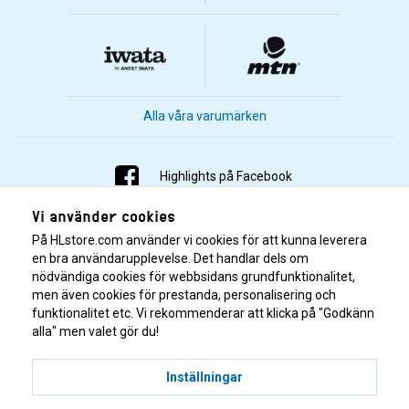
Alla våra varumärken
Highlights på Facebook
Vi använder cookies
Highlights på Instagram
På HLstore.com använder vi cookies för att kunna leverera
Highlights på Youtube
en bra användarupplevelse. Det handlar dels om
nödvändiga cookies för webbsidans grundfunktionalitet,
men även cookies för prestanda, personalisering och
Highlights på Tiktok
funktionalitet etc. Vi rekommenderar att klicka på "Godkänn
alla" men valet gör du!
Inställningar