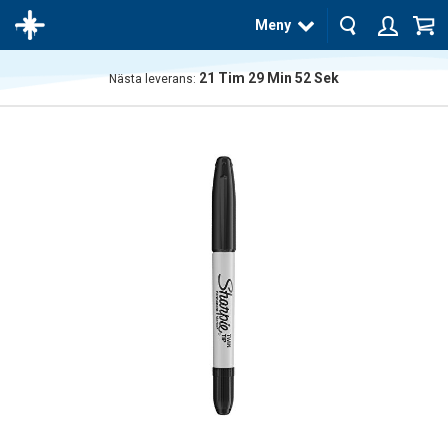
Meny
21
Tim
29
Min
51
Sek
Nästa leverans:
Produkten
har blivit
tillagd i
varukorgen