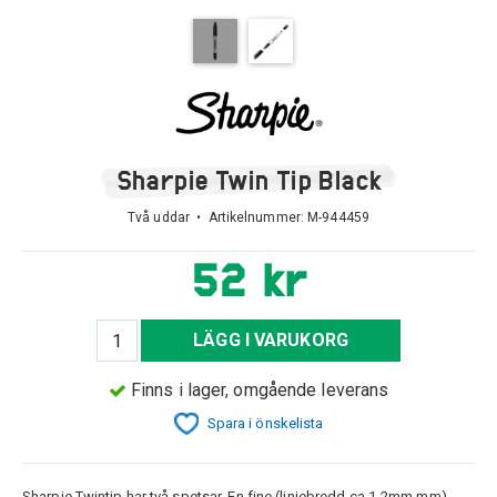
Sharpie Twin Tip Black
Två uddar • Artikelnummer:
M-944459
52 kr
LÄGG I VARUKORG
Finns i lager, omgående leverans
Spara i önskelista
Sharpie Twintip har två spetsar. En fine (linjebredd ca 1-2mm mm)