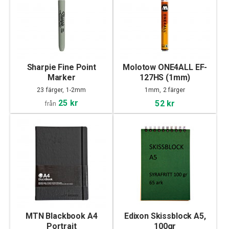
Sharpie Fine Point
Molotow ONE4ALL EF-
Marker
127HS (1mm)
23 färger, 1-2mm
1mm, 2 färger
25 kr
52 kr
från
MTN Blackbook A4
Edixon Skissblock A5,
Portrait
100gr