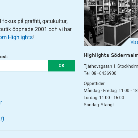
fokus på graffiti, gatukultur,
 butik öppnade 2001 och vi har
om Highlights
!
Vis
Highlights Södermal
ost:
OK
Tjärhovsgatan 1. Stockhol
Tel: 08–6436900
Öppettider
Måndag - Fredag: 11.00 - 18
Lördag: 11.00 - 16.00
r
Söndag: Stängt
r)