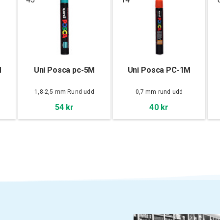
M
Uni Posca pc-5M
Uni Posca PC-1M
d
1,8-2,5 mm Rund udd
0,7 mm rund udd
54 kr
40 kr