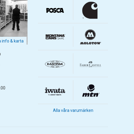
a info & karta
m
m
.00
Alla våra varumärken