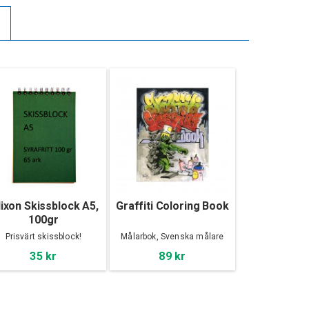
ixon Skissblock A5,
Graffiti Coloring Book
100gr
Prisvärt skissblock!
Målarbok, Svenska målare
35 kr
89 kr