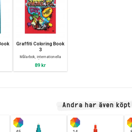
 Book
Graffiti Coloring Book
3
Målarbok, internationella
målare
89 kr
Andra har även köpt
45
14