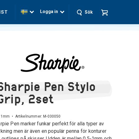
Logga in
NST
Sök
Sharpie Pen Stylo
Grip, 2set
 - 1mm • Artikelnummer:
M-030050
rpie Pen marker funkar perfekt för alla typer av
kning men är även en populär penna för konturer
 outlines på skisser. Udden är mellan 0.5-1mm och