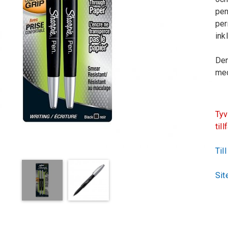
pen
per
ink
Den
med
Tyv
till
Til
Sit