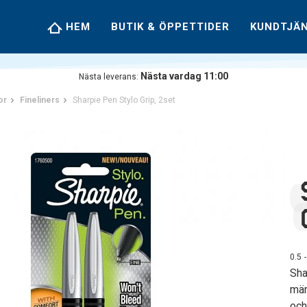
HEM
BUTIK & ÖPPETTIDER
KUNDTJÄ
Nästa vardag 11:00
Nästa leverans:
or
Fineliners
Sharpie Pen Stylo Grip, 2set
0.5
Sha
mär
och