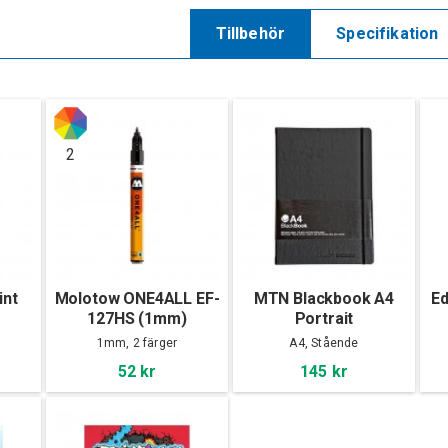
Tillbehör
Specifikation
2
int
Molotow ONE4ALL EF-
MTN Blackbook A4
Ed
127HS (1mm)
Portrait
1mm, 2 färger
A4, Stående
52 kr
145 kr