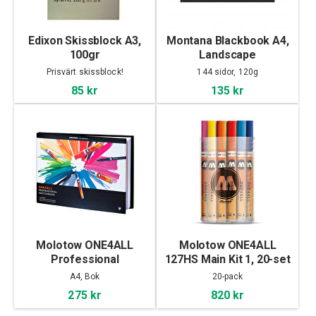
Edixon Skissblock A3,
Montana Blackbook A4,
100gr
Landscape
Prisvärt skissblock!
144 sidor, 120g
85 kr
135 kr
Molotow ONE4ALL
Molotow ONE4ALL
Professional
127HS Main Kit 1, 20-set
Sketchbook A4
A4, Bok
20-pack
landscape
275 kr
820 kr