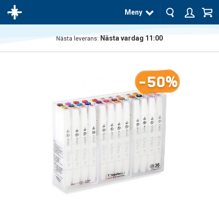
Meny
Nästa vardag 11:00
Nästa leverans:
Produkten
har blivit
tillagd i
-50%
varukorgen