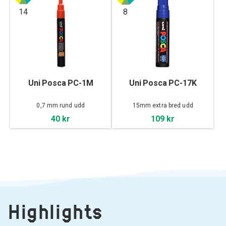
14
8
Uni Posca PC-1M
Uni Posca PC-17K
0,7 mm rund udd
15mm extra bred udd
40 kr
109 kr
Highlights