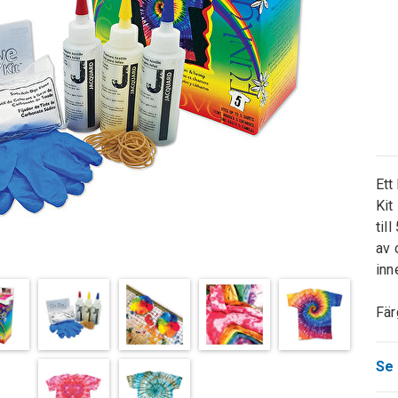
Ett
Kit
til
av 
inn
Fär
Se 