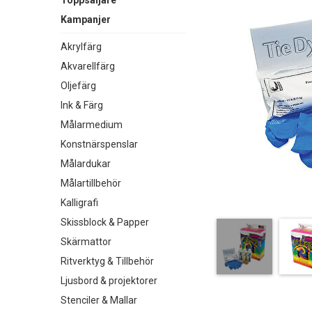
Toppsäljare
Kampanjer
Akrylfärg
Akvarellfärg
Oljefärg
Ink & Färg
Målarmedium
Konstnärspenslar
Målardukar
Målartillbehör
Kalligrafi
Skissblock & Papper
Skärmattor
Ritverktyg & Tillbehör
Ljusbord & projektorer
Stenciler & Mallar