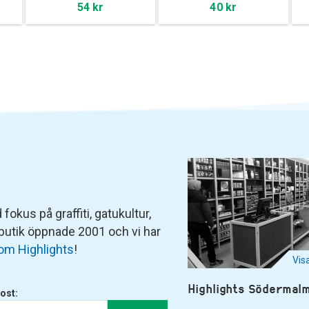
54 kr
40 kr
fokus på graffiti, gatukultur,
 butik öppnade 2001 och vi har
om Highlights
!
Vis
Highlights Södermal
ost: