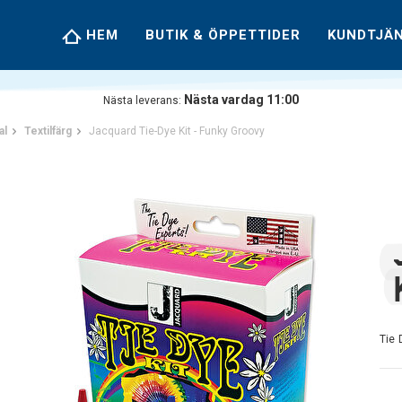
HEM
BUTIK & ÖPPETTIDER
KUNDTJÄ
Nästa vardag 11:00
Nästa leverans:
al
Textilfärg
Jacquard Tie-Dye Kit - Funky Groovy
Tie 