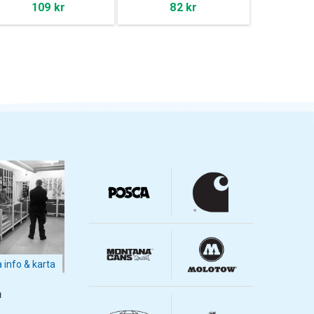
109 kr
82 kr
a info & karta
m