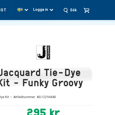
Logga in
NST
Sök
Jacquard Tie-Dye
Kit - Funky Groovy
Dye Kit • Artikelnummer:
AS-12294440
295 kr