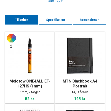
Sitemap »
Tillbehör
Specifikation
Recensioner
2
Molotow ONE4ALL EF-
MTN Blackbook A4
127HS (1mm)
Portrait
1mm, 2 färger
A4, Stående
52 kr
145 kr