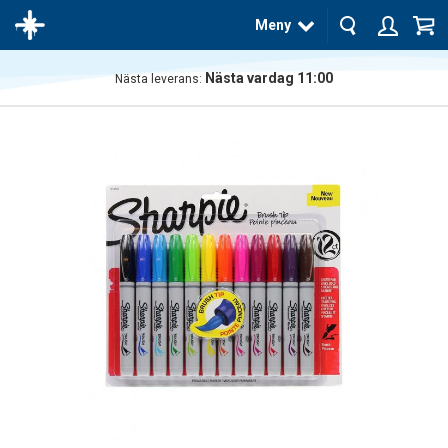
Meny
Nästa vardag 11:00
Nästa leverans:
Produkten
har blivit
tillagd i
varukorgen