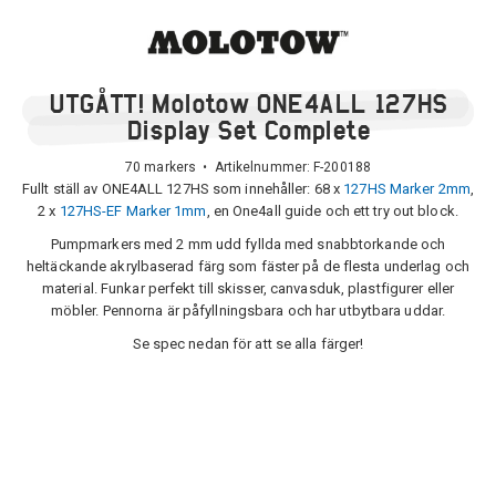
UTGÅTT! Molotow ONE4ALL 127HS
Display Set Complete
70 markers • Artikelnummer:
F-200188
Fullt ställ av ONE4ALL 127HS som innehåller: 68 x
127HS Marker 2mm
,
2 x
127HS-EF Marker 1mm
, en One4all guide och ett try out block.
Pumpmarkers med 2 mm udd fyllda med snabbtorkande och
heltäckande akrylbaserad färg som fäster på de flesta underlag och
material. Funkar perfekt till skisser, canvasduk, plastfigurer eller
möbler. Pennorna är påfyllningsbara och har utbytbara uddar.
Se spec nedan för att se alla färger!