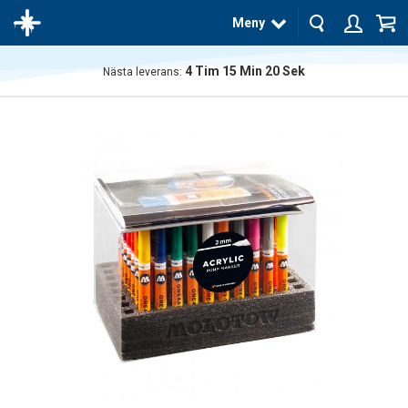
Meny
4
Tim
15
Min
20
Sek
Nästa leverans:
Produkten
har blivit
tillagd i
varukorgen