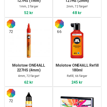
127HS (1mm)
127HS (2mm)
1mm, 2 färger
2mm, 72 färger!
52 kr
48 kr
72
66
Molotow ONE4ALL
Molotow ONE4ALL Refill
227HS (4mm)
180ml
4mm, 72 färger!
Refill, 66 färger
62 kr
245 kr
72