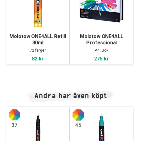
Molotow ONE4ALL Refill
Molotow ONE4ALL
30ml
Professional
Sketchbook A4
72 färger
A4, Bok
landscape
82 kr
275 kr
Andra har även köpt
37
45