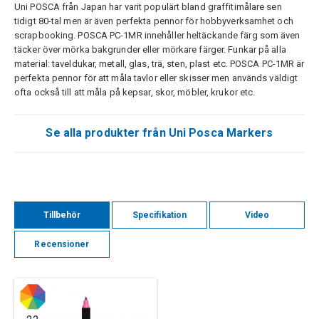
Uni POSCA från Japan har varit populärt bland graffitimålare sen
tidigt 80-tal men är även perfekta pennor för hobbyverksamhet och
scrapbooking. POSCA PC-1MR innehåller heltäckande färg som även
täcker över mörka bakgrunder eller mörkare färger. Funkar på alla
material: taveldukar, metall, glas, trä, sten, plast etc. POSCA PC-1MR är
perfekta pennor för att måla tavlor eller skisser men används väldigt
ofta också till att måla på kepsar, skor, möbler, krukor etc.
Se alla produkter från Uni Posca Markers
Tillbehör
Specifikation
Video
Recensioner