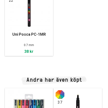
22
Uni Posca PC-1MR
0.7 mm
38 kr
Andra har även köpt
37