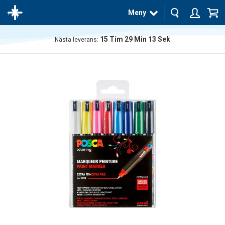
Meny
15
Tim
29
Min
12
Sek
Nästa leverans:
Produkten
har blivit
tillagd i
varukorgen