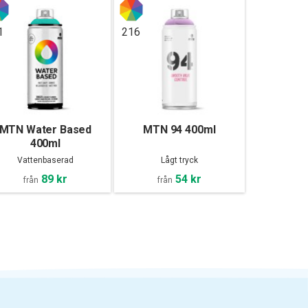
1
216
MTN Water Based
MTN 94 400ml
400ml
Vattenbaserad
Lågt tryck
89 kr
54 kr
från
från