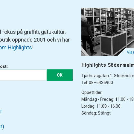
fokus på graffiti, gatukultur,
 butik öppnade 2001 och vi har
om Highlights
!
Vis
Highlights Södermal
ost:
OK
Tjärhovsgatan 1. Stockhol
Tel: 08–6436900
Öppettider
Måndag - Fredag: 11.00 - 18
Lördag: 11.00 - 16.00
r
Söndag: Stängt
r)