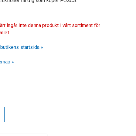
truktioner till dig som köper POSCA.
ärr ingår inte denna produkt i vårt sortiment för
fället.
l butikens startsida »
emap »