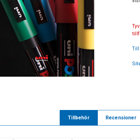
ins
Tyv
till
Til
Sit
Tillbehör
Recensioner