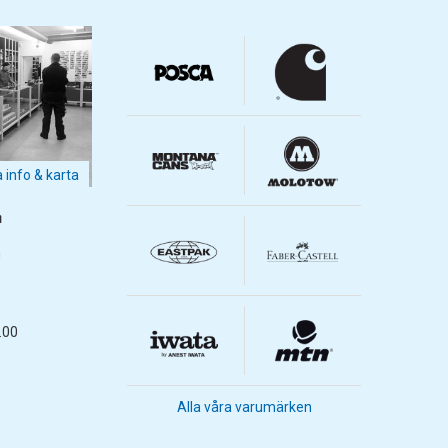
a info & karta
m
m
.00
Alla våra varumärken