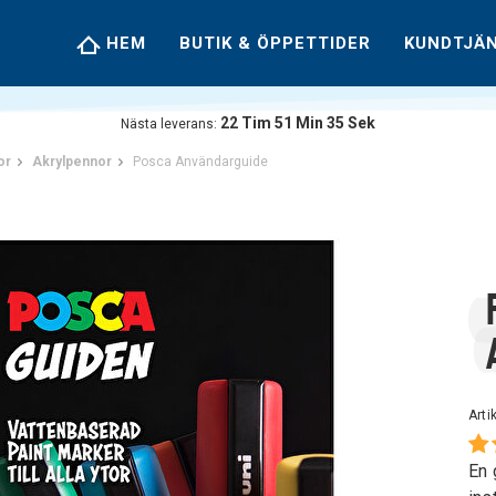
HEM
BUTIK & ÖPPETTIDER
KUNDTJÄ
22
Tim
51
Min
34
Sek
Nästa leverans:
or
Akrylpennor
Posca Användarguide
Art
En 