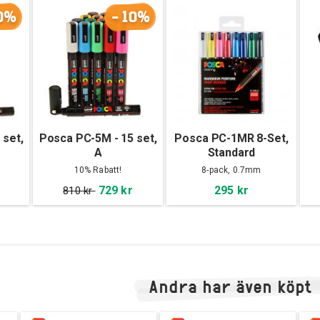
0%
-10%
 set,
Posca PC-5M - 15 set,
Posca PC-1MR 8-Set,
A
Standard
10% Rabatt!
8-pack, 0.7mm
729 kr
295 kr
810 kr
Andra har även köpt