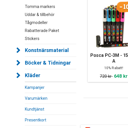
-1
Tomma markers
Uddar & tillbehör
Tågmodeller
Rabatterade Paket
Stickers
Konstnärsmaterial
Posca PC-3M - 15
A
Böcker & Tidningar
10% Rabatt!
Kläder
648 kr
720 kr
Kampanjer
Varumärken
Kundtjänst
Presentkort