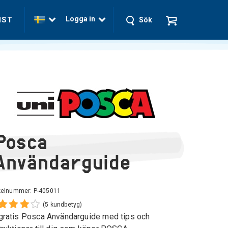
Logga in
NST
Sök
Posca
Användarguide
ikelnummer:
P-405011
(5 kundbetyg)
gratis Posca Användarguide med tips och