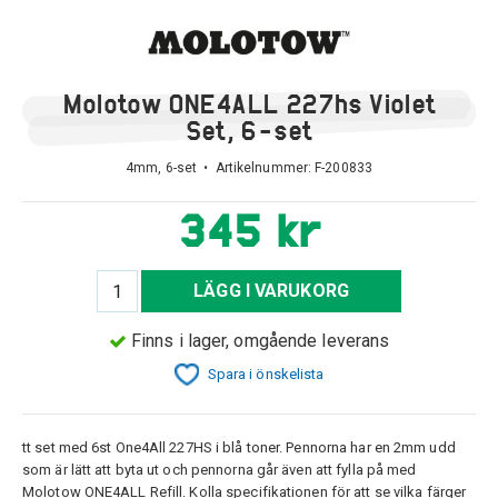
Molotow ONE4ALL 227hs Violet
Set, 6-set
4mm, 6-set • Artikelnummer:
F-200833
345 kr
LÄGG I VARUKORG
Finns i lager, omgående leverans
Spara i önskelista
tt set med 6st One4All 227HS i blå toner. Pennorna har en 2mm udd
som är lätt att byta ut och pennorna går även att fylla på med
Molotow ONE4ALL Refill. Kolla specifikationen för att se vilka färger