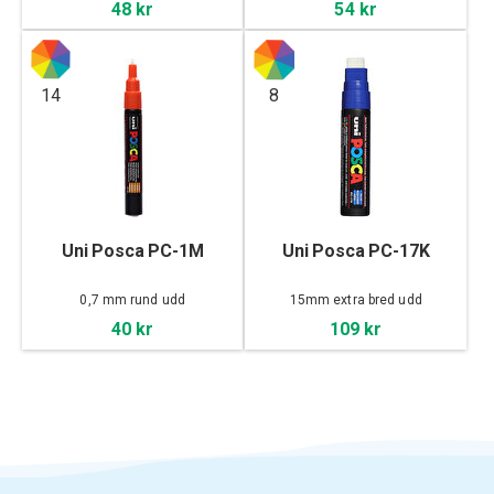
48 kr
54 kr
14
8
Uni Posca PC-1M
Uni Posca PC-17K
0,7 mm rund udd
15mm extra bred udd
40 kr
109 kr