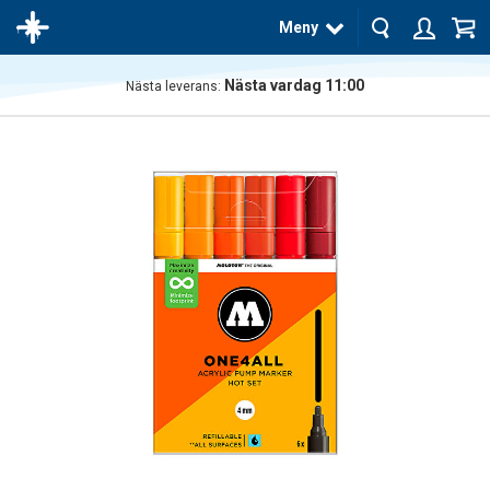
Meny
Nästa vardag 11:00
Nästa leverans:
Produkten
har blivit
tillagd i
varukorgen