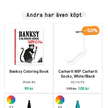
Andra har även köpt
-50%
Banksy Coloring Book
Carhartt WIP Carhartt
Socks, White/Black
Street Art
82/16/2%
Bomull/Polyester/Elastane
99 kr
100 kr
199 kr
37
45