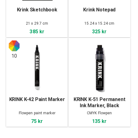
Krink Sketchbook
Krink Notepad
21 x 29.7 cm
15.24 x 15.24 cm
385 kr
325 kr
10
KRINK K-42 Paint Marker
KRINK K-51 Permanent
Ink Marker, Black
Flowpen paint marker
CMYK Flowpen
75 kr
135 kr