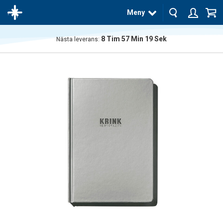
Meny
8
Tim
57
Min
19
Sek
Nästa leverans:
Produkten
har blivit
tillagd i
varukorgen