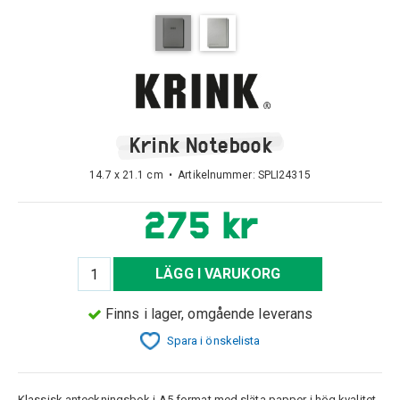
Krink Notebook
14.7 x 21.1 cm • Artikelnummer:
SPLI24315
275 kr
LÄGG I VARUKORG
Finns i lager, omgående leverans
Spara i önskelista
Klassisk anteckningsbok i A5 format med släta papper i hög kvalitet