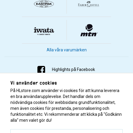
Alla våra varumärken
Highlights på Facebook
Vi använder cookies
Highlights på Instagram
På HLstore.com använder vi cookies för att kunna leverera
Highlights på Youtube
en bra användarupplevelse. Det handlar dels om
nödvändiga cookies för webbsidans grundfunktionalitet,
men även cookies för prestanda, personalisering och
Highlights på Tiktok
funktionalitet etc. Vi rekommenderar att klicka på "Godkänn
alla" men valet gör du!