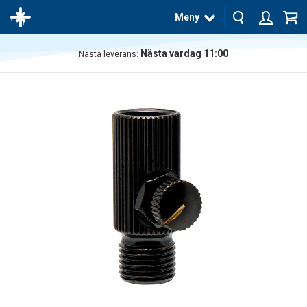
Meny
Nästa vardag 11:00
Nästa leverans:
Produkten
har blivit
tillagd i
varukorgen