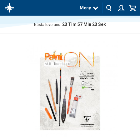
Meny
23
Tim
57
Min
23
Sek
Nästa leverans:
Produkten
har blivit
tillagd i
varukorgen