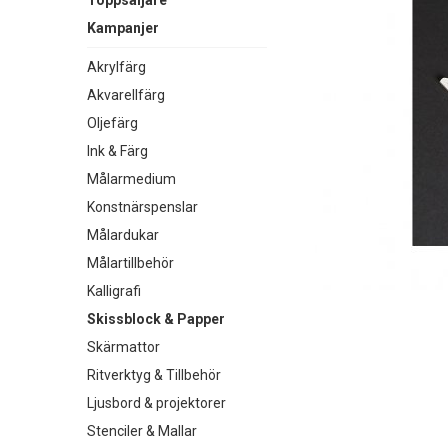
Toppsäljare
Kampanjer
Akrylfärg
Akvarellfärg
Oljefärg
Ink & Färg
Målarmedium
Konstnärspenslar
Målardukar
Målartillbehör
Kalligrafi
Skissblock & Papper
Skärmattor
Ritverktyg & Tillbehör
Ljusbord & projektorer
Stenciler & Mallar