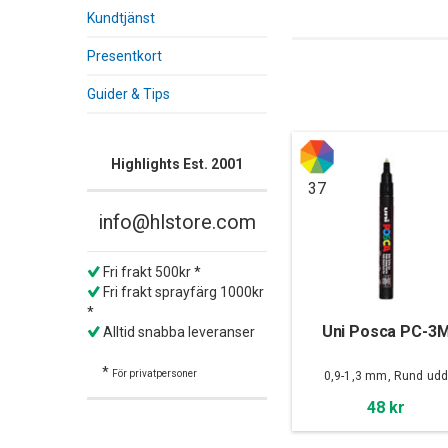
Kundtjänst
Presentkort
Guider & Tips
Highlights Est. 2001
37
info@hlstore.com
Fri frakt 500kr *
Fri frakt sprayfärg 1000kr
*
Uni Posca PC-3
Alltid snabba leveranser
*
För privatpersoner
0,9-1,3 mm, Rund ud
48 kr