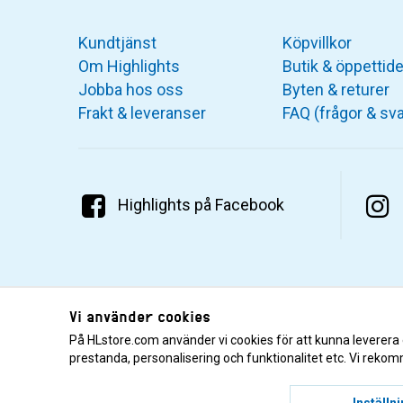
Kundtjänst
Köpvillkor
Om Highlights
Butik & öppettide
Jobba hos oss
Byten & returer
Frakt & leveranser
FAQ (frågor & sva
Highlights på Facebook
Vi använder cookies
På HLstore.com använder vi cookies för att kunna leverera
prestanda, personalisering och funktionalitet etc. Vi rekom
© 2001–2026 Highlights/KR Distribution AB.