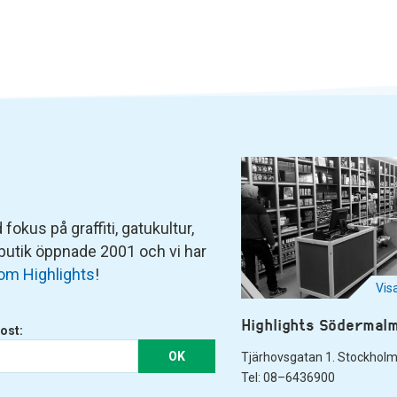
fokus på graffiti, gatukultur,
 butik öppnade 2001 och vi har
om Highlights
!
Vis
Highlights Södermal
ost:
OK
Tjärhovsgatan 1. Stockhol
Tel: 08–6436900