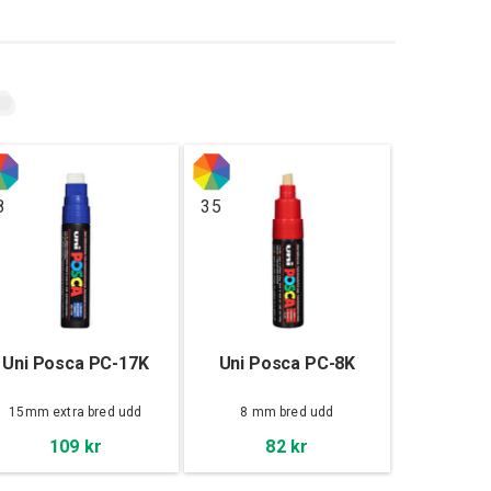
8
35
Uni Posca PC-17K
Uni Posca PC-8K
15mm extra bred udd
8 mm bred udd
109 kr
82 kr