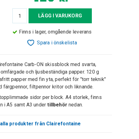
LÄGG I VARUKORG
Finns i lager, omgående leverans
Spara i önskelista
irefontaine Carb-ON skissblock med svarta,
omfärgade och ljusbeständiga papper. 120 g
afritt papper med fin yta, perfekt för "torr teknik"
 färgpennor, filtpennor kritor och liknande.
topplimmade sidor per block. A4 storlek, finns
n i A5 samt A3 under
tillbehör
nedan.
alla produkter från Clairefontaine