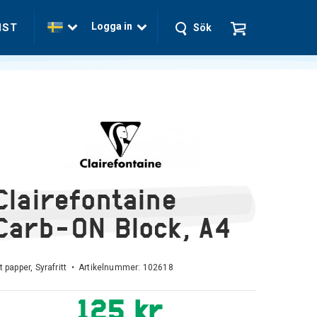
Logga in
NST
Sök
Clairefontaine
Carb-ON Block, A4
t papper, Syrafritt • Artikelnummer:
102618
125 kr