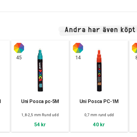
Andra har även köpt
45
14
M
Uni Posca pc-5M
Uni Posca PC-1M
d
1,8-2,5 mm Rund udd
0,7 mm rund udd
54 kr
40 kr