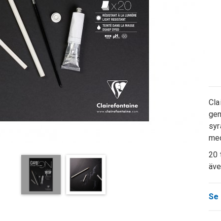
Cla
gen
syr
med
20 
äve
Se 