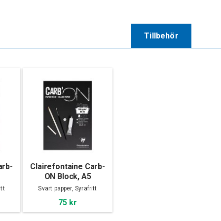
Tillbehör
arb-
Clairefontaine Carb-
ON Block, A5
tt
Svart papper, Syrafritt
75 kr