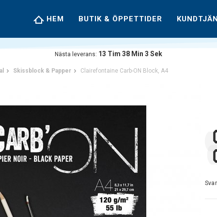
HEM
BUTIK & ÖPPETTIDER
KUNDTJÄ
13
Tim
38
Min
3
Sek
Nästa leverans:
al
Skissblock & Papper
Clairefontaine Carb-ON Block, A4
Svar