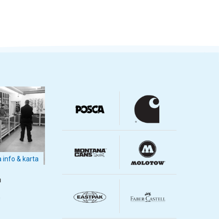
a info & karta
m
m