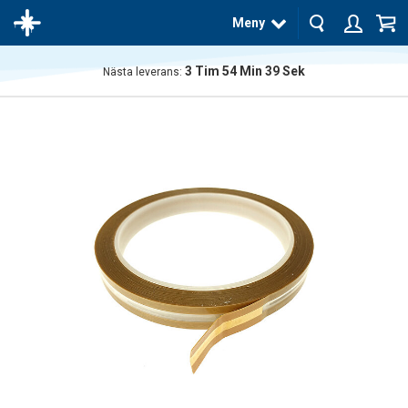
Meny
3
Tim
54
Min
39
Sek
Nästa leverans:
Produkten
har blivit
tillagd i
varukorgen