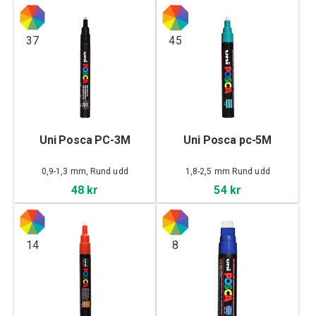
37
45
Uni Posca PC-3M
Uni Posca pc-5M
0,9-1,3 mm, Rund udd
1,8-2,5 mm Rund udd
48 kr
54 kr
14
8