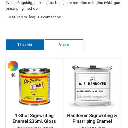
även mångsidig, du kan göra böjar, spetsar, hörn och göra tvåfärgad
pinstriping med den.
F-8 är 12.8 m lång. 3.96mm Stripe.
Tillbehör
Video
46
1-Shot Signwriting
Handover Signwriting &
Enamel 236ml, Gloss
Pinstriping Enamel
250ml