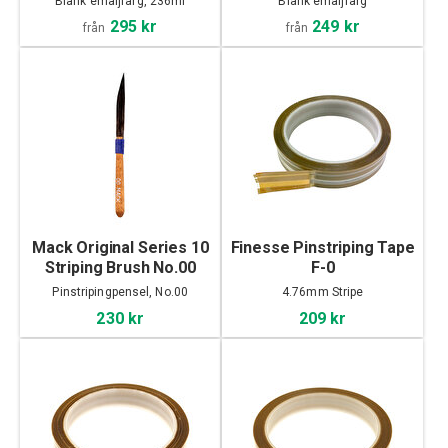
Blank emaljfärg, 236ml
Blank emaljfärg
295 kr
249 kr
från
från
Mack Original Series 10
Finesse Pinstriping Tape
Striping Brush No.00
F-0
Pinstripingpensel, No.00
4.76mm Stripe
230 kr
209 kr