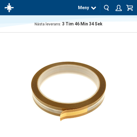
Meny
3
Tim
46
Min
34
Sek
Nästa leverans:
Produkten
har blivit
tillagd i
varukorgen