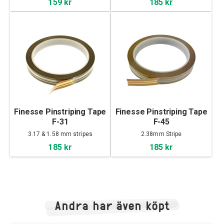
159 kr
185 kr
Finesse Pinstriping Tape
Finesse Pinstriping Tape
F-31
F-45
3.17 & 1.58 mm stripes
2.38mm Stripe
185 kr
185 kr
Andra har även köpt