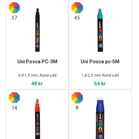
37
45
Uni Posca PC-3M
Uni Posca pc-5M
0,9-1,3 mm, Rund udd
1,8-2,5 mm Rund udd
48 kr
54 kr
14
8