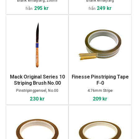
Blank emaljfärg, 236ml
Blank emaljfärg
295 kr
249 kr
från
från
Mack Original Series 10
Finesse Pinstriping Tape
Striping Brush No.00
F-0
Pinstripingpensel, No.00
4.76mm Stripe
230 kr
209 kr