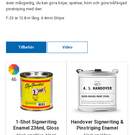
även mångsidig, du kan göra böjar, spetsar, hörn och göra tvåfärgad
pinstriping med den.
F-23 är 12.8 m lång. 6.4mm Stripe
Tillbehör
Video
46
1-Shot Signwriting
Handover Signwriting &
Enamel 236ml, Gloss
Pinstriping Enamel
250ml