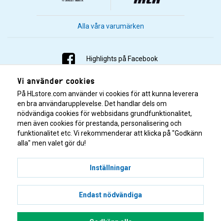
Alla våra varumärken
Highlights på Facebook
Vi använder cookies
Highlights på Instagram
På HLstore.com använder vi cookies för att kunna leverera
Highlights på Youtube
en bra användarupplevelse. Det handlar dels om
nödvändiga cookies för webbsidans grundfunktionalitet,
men även cookies för prestanda, personalisering och
Highlights på Tiktok
funktionalitet etc. Vi rekommenderar att klicka på "Godkänn
alla" men valet gör du!
Inställningar
Endast nödvändiga
© 2001–2026 Highlights/KR Distribution AB.