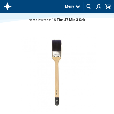
Meny
16
Tim
47
Min
3
Sek
Nästa leverans:
Produkten
har blivit
tillagd i
varukorgen