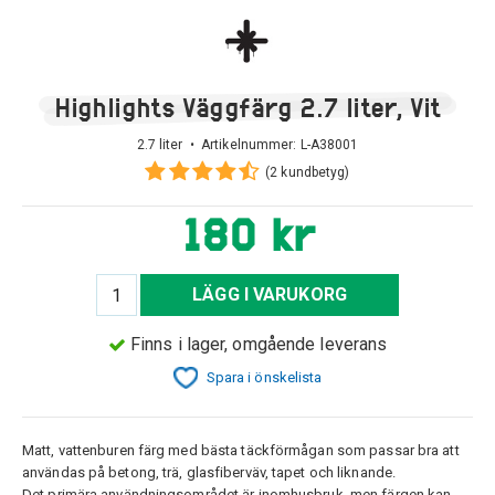
Highlights Väggfärg 2.7 liter, Vit
2.7 liter • Artikelnummer:
L-A38001
(2 kundbetyg)
180 kr
LÄGG I VARUKORG
Finns i lager, omgående leverans
Spara i önskelista
Matt, vattenburen färg med bästa täckförmågan som passar bra att
användas på betong, trä, glasfiberväv, tapet och liknande.
Det primära användningsområdet är inomhusbruk, men färgen kan