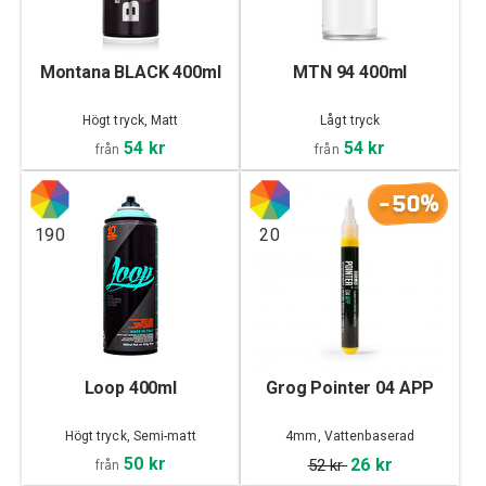
Montana BLACK 400ml
MTN 94 400ml
Högt tryck, Matt
Lågt tryck
54 kr
54 kr
från
från
-50%
190
20
Loop 400ml
Grog Pointer 04 APP
Högt tryck, Semi-matt
4mm, Vattenbaserad
50 kr
26 kr
52 kr
från