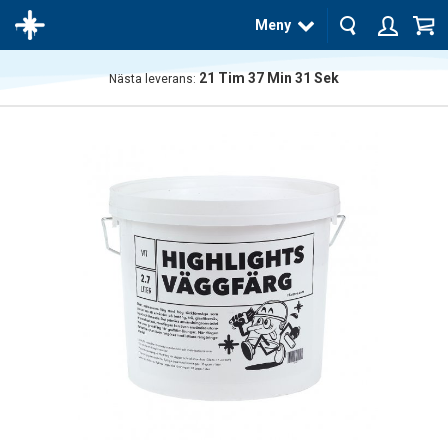
Meny
21
Tim
37
Min
30
Sek
Nästa leverans:
Produkten
har blivit
tillagd i
varukorgen