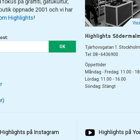
fokus på graffiti, gatukultur,
 butik öppnade 2001 och vi har
om Highlights
!
Vis
Highlights Södermal
ost:
OK
Tjärhovsgatan 1. Stockhol
Tel: 08–6436900
Öppettider
Måndag - Fredag: 11.00 - 18
Lördag: 11.00 - 16.00
r
Söndag: Stängt
r)
Highlights på Instagram
Highlights på Y