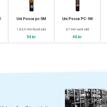
M
Uni Posca pc-5M
Uni Posca PC-1M
d
1,8-2,5 mm Rund udd
0,7 mm rund udd
54 kr
40 kr