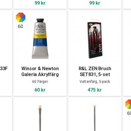
99 kr
99 kr
60
Z33F
Winsor & Newton
R&L ZEN Brush
Galeria Akrylfärg
SET831, 5-set
60ml
60 Färger
Vattenfärg, 5-pack
60 kr
475 kr
6