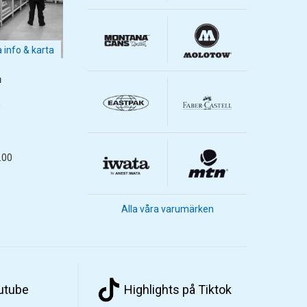
a info & karta
m
m
.00
Alla våra varumärken
outube
Highlights på Tiktok