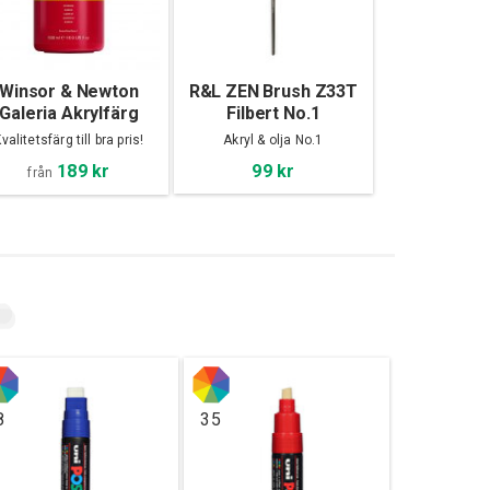
Winsor & Newton
R&L ZEN Brush Z33T
Galeria Akrylfärg
Filbert No.1
500ml
valitetsfärg till bra pris!
Akryl & olja No.1
189 kr
99 kr
från
8
35