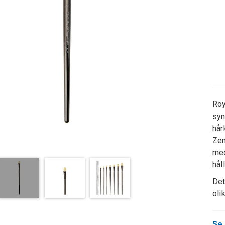
Roy
syn
hår
Zen
med
hål
Det
oli
Se 