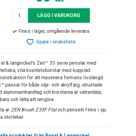
LÄGG I VARUKORG
Finns i lager, omgående leverans
Spara i önskelista
al & langnickel's Zen™ 33-serie penslar med
tetiska, vita kvalitetsborstar med kopplad
konstruktion för att maximera formens livslängd.
™ passar för både olja- och akrylfärg, utrustade
 aluminiumhandtag och borstarna är vattentäta,
lbara och lätta att rengöra.
ta är
ZEN Brush Z33F Flat
och penseln finns i sju
ka storlekar.
alla produkter från Royal & Langnickel