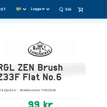
Logga in
NST
Sök
R&L ZEN Brush
Z33F Flat No.6
l & olja No.6 • Artikelnummer:
P-3020646
99 kr