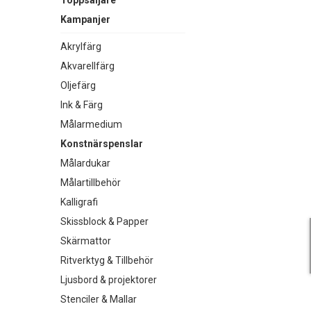
Toppsäljare
Kampanjer
Akrylfärg
Akvarellfärg
Oljefärg
Ink & Färg
Målarmedium
Konstnärspenslar
Målardukar
Målartillbehör
Kalligrafi
Skissblock & Papper
Skärmattor
Ritverktyg & Tillbehör
Ljusbord & projektorer
Stenciler & Mallar