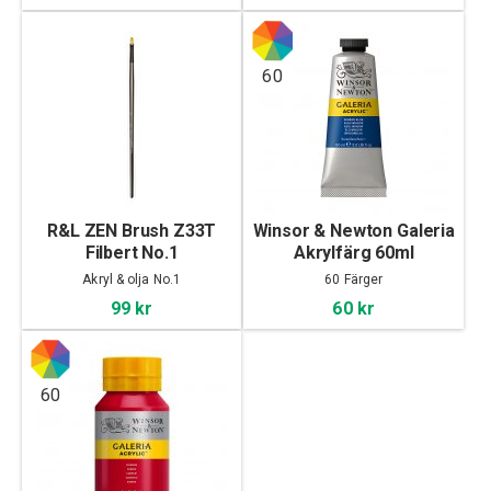
60
R&L ZEN Brush Z33T
Winsor & Newton Galeria
Filbert No.1
Akrylfärg 60ml
Akryl & olja No.1
60 Färger
99 kr
60 kr
60