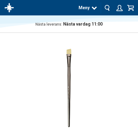
Meny
Nästa vardag 11:00
Nästa leverans:
Produkten
har blivit
tillagd i
varukorgen