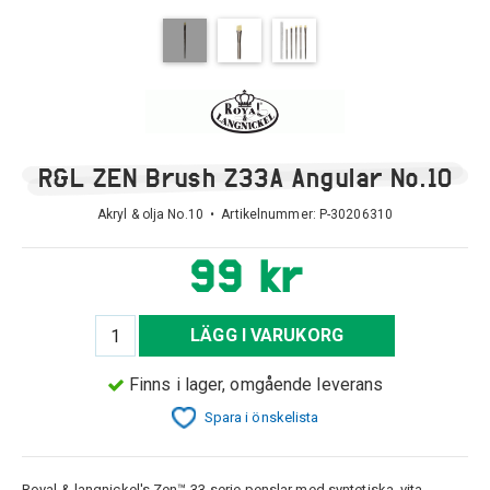
R&L ZEN Brush Z33A Angular No.10
Akryl & olja No.10 • Artikelnummer:
P-30206310
99 kr
LÄGG I VARUKORG
Finns i lager, omgående leverans
Spara i önskelista
Royal & langnickel's Zen™ 33-serie penslar med syntetiska, vita