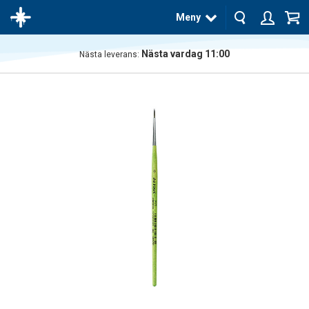
Meny
Nästa vardag 11:00
Nästa leverans:
Produkten
har blivit
tillagd i
varukorgen