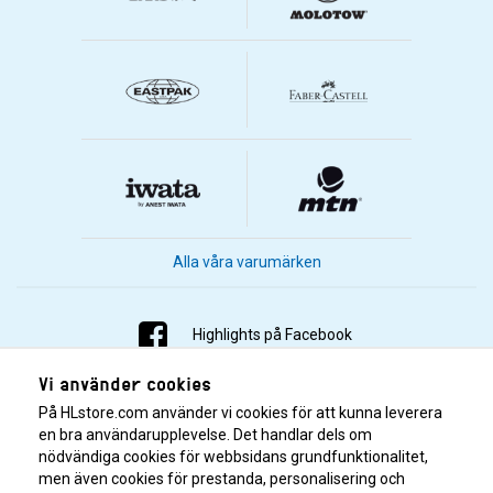
Alla våra varumärken
Highlights på Facebook
Vi använder cookies
Highlights på Instagram
På HLstore.com använder vi cookies för att kunna leverera
Highlights på Youtube
en bra användarupplevelse. Det handlar dels om
nödvändiga cookies för webbsidans grundfunktionalitet,
men även cookies för prestanda, personalisering och
Highlights på Tiktok