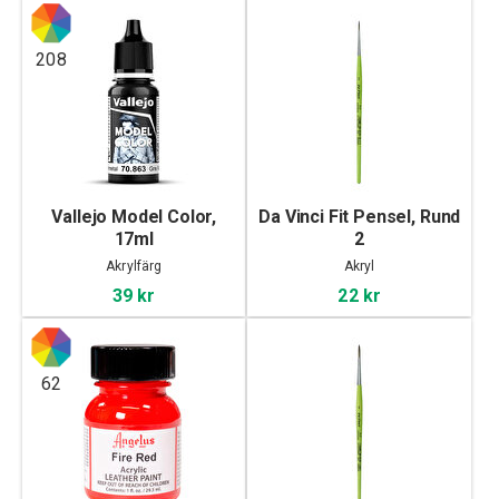
208
Vallejo Model Color,
Da Vinci Fit Pensel, Rund
17ml
2
Akrylfärg
Akryl
39 kr
22 kr
62