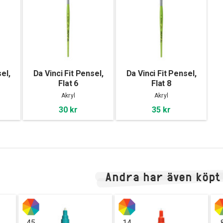
el,
Da Vinci Fit Pensel,
Da Vinci Fit Pensel,
Flat 6
Flat 8
Akryl
Akryl
30 kr
35 kr
Andra har även köpt
45
14