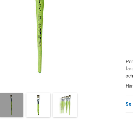
Pen
fär
och
Här
Se 