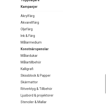
Toppsäljare
Kampanjer
Akrylfärg
Akvarellfärg
Oljefärg
Ink & Färg
Målarmedium
Konstnärspenslar
Målardukar
Målartillbehör
Kalligrafi
Skissblock & Papper
Skärmattor
Ritverktyg & Tillbehör
Ljusbord & projektorer
Stenciler & Mallar