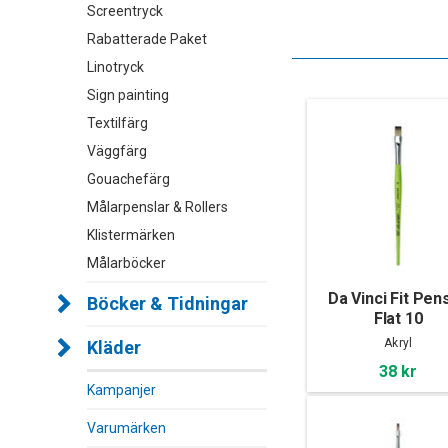
Screentryck
Rabatterade Paket
Linotryck
Sign painting
Textilfärg
Väggfärg
Gouachefärg
Målarpenslar & Rollers
Klistermärken
Målarböcker
Da Vinci Fit Pens
Böcker & Tidningar
Flat 10
Akryl
Kläder
38 kr
Kampanjer
Varumärken