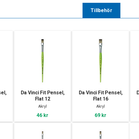
Tillbehör
el,
Da Vinci Fit Pensel,
Da Vinci Fit Pensel,
D
Flat 12
Flat 16
Akryl
Akryl
46 kr
69 kr