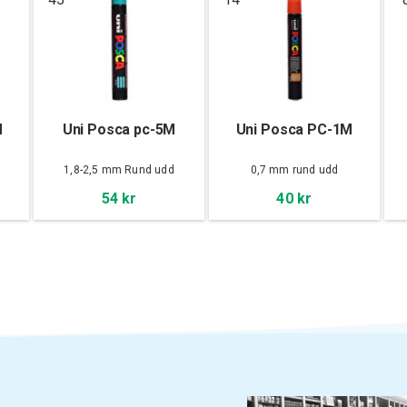
M
Uni Posca pc-5M
Uni Posca PC-1M
d
1,8-2,5 mm Rund udd
0,7 mm rund udd
54 kr
40 kr