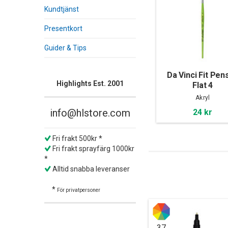
Kundtjänst
Presentkort
Guider & Tips
Da Vinci Fit Pens
Highlights Est. 2001
Flat 4
Akryl
info@hlstore.com
24 kr
Fri frakt 500kr *
Fri frakt sprayfärg 1000kr
*
Alltid snabba leveranser
*
För privatpersoner
37