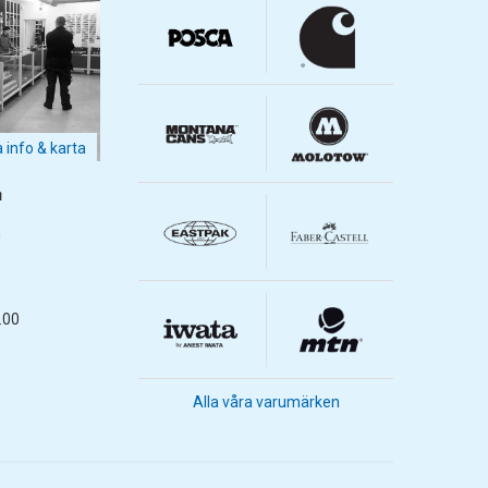
a info & karta
m
m
.00
Alla våra varumärken