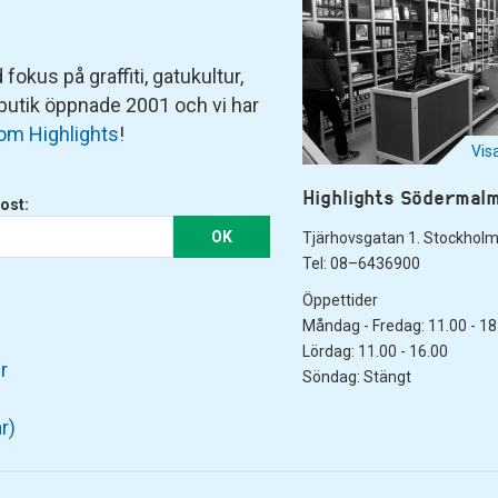
fokus på graffiti, gatukultur,
 butik öppnade 2001 och vi har
om Highlights
!
Vis
Highlights Södermal
ost:
OK
Tjärhovsgatan 1. Stockhol
Tel: 08–6436900
Öppettider
Måndag - Fredag: 11.00 - 18
Lördag: 11.00 - 16.00
r
Söndag: Stängt
r)