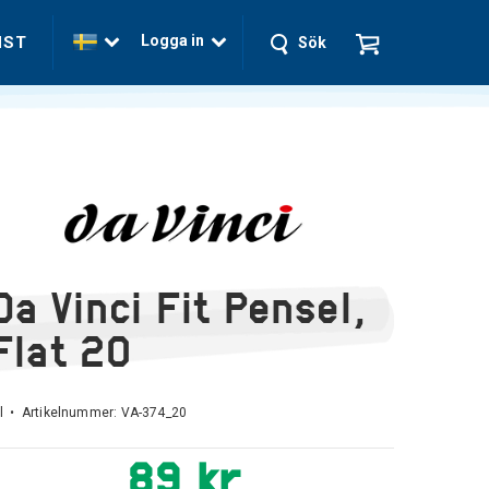
Logga in
NST
Sök
Da Vinci Fit Pensel,
Flat 20
l • Artikelnummer:
VA-374_20
89 kr