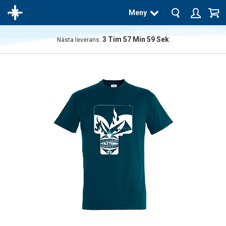
Meny
3
Tim
57
Min
59
Sek
Nästa leverans:
Produkten
har blivit
tillagd i
varukorgen