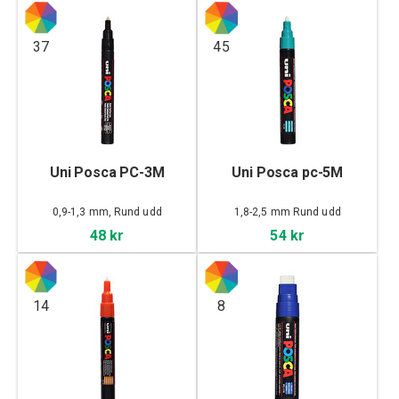
37
45
Uni Posca PC-3M
Uni Posca pc-5M
0,9-1,3 mm, Rund udd
1,8-2,5 mm Rund udd
48 kr
54 kr
14
8