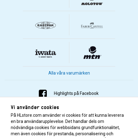
Alla våra varumärken
Highlights på Facebook
Vi använder cookies
Highlights på Instagram
På HLstore.com använder vi cookies för att kunna leverera
Highlights på Youtube
en bra användarupplevelse. Det handlar dels om
nödvändiga cookies för webbsidans grundfunktionalitet,
men även cookies för prestanda, personalisering och
Highlights på Tiktok