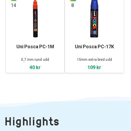
14
8
Uni Posca PC-1M
Uni Posca PC-17K
0,7 mm rund udd
15mm extra bred udd
40 kr
109 kr
Highlights