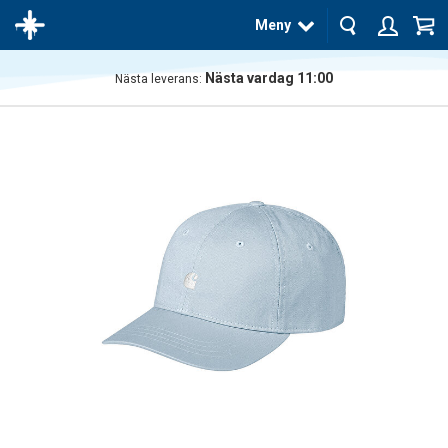
Meny
Nästa vardag 11:00
Nästa leverans:
Produkten
har blivit
tillagd i
varukorgen