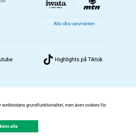
.00
Alla våra varumärken
outube
Highlights på Tiktok
r webbsidans grundfunktionalitet, men även cookies för
änn alla