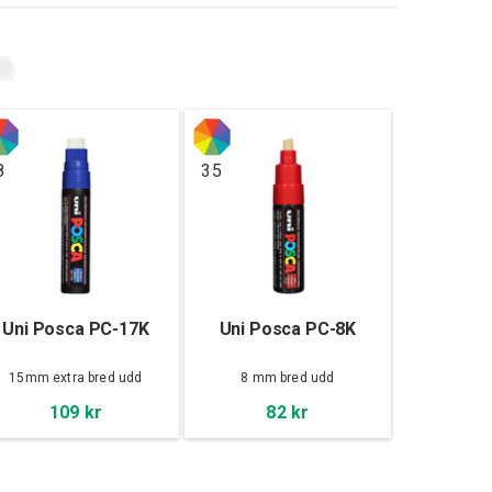
8
35
Uni Posca PC-17K
Uni Posca PC-8K
15mm extra bred udd
8 mm bred udd
109 kr
82 kr