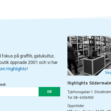
fokus på graffiti, gatukultur,
 butik öppnade 2001 och vi har
om Highlights
!
Vis
Highlights Södermal
ost:
OK
Tjärhovsgatan 1. Stockhol
Tel: 08–6436900
Öppettider