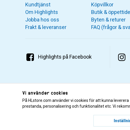
Kundtjänst
Köpvillkor
Om Highlights
Butik & öppettide
Jobba hos oss
Byten & returer
Frakt & leveranser
FAQ (frågor & sva
Highlights på Facebook
Vi använder cookies
På HLstore.com använder vi cookies för att kunna leverera
prestanda, personalisering och funktionalitet etc. Vi rekom
© 2001–2026 Highlights/KR Distribution AB.
Inställn