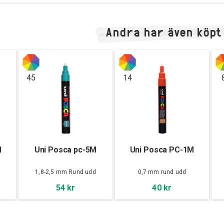
Andra har även köpt
45
14
M
Uni Posca pc-5M
Uni Posca PC-1M
d
1,8-2,5 mm Rund udd
0,7 mm rund udd
54 kr
40 kr