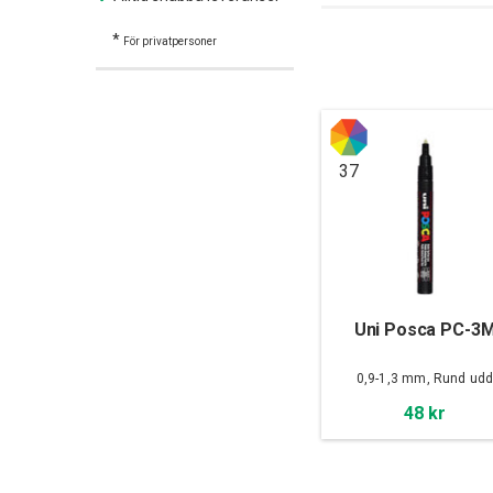
*
För privatpersoner
37
Uni Posca PC-3
0,9-1,3 mm, Rund ud
48 kr