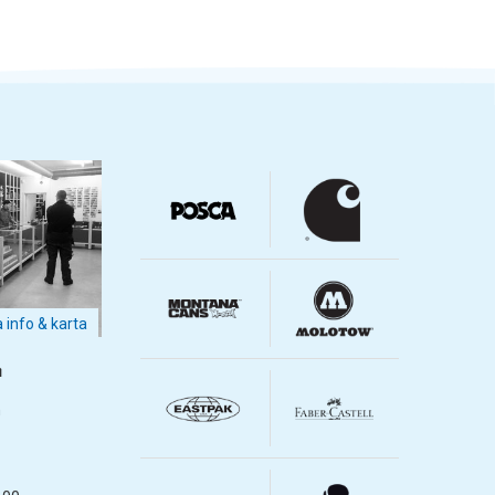
a info & karta
m
m