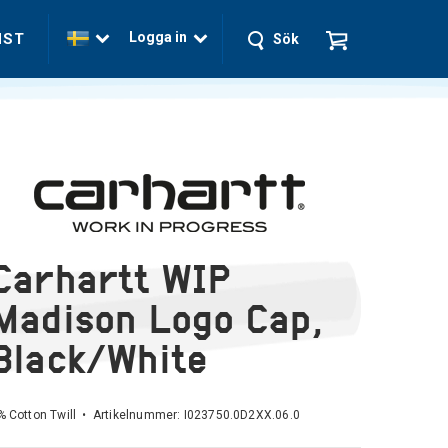
Logga in
NST
Sök
Carhartt WIP
Madison Logo Cap,
Black/White
 Cotton Twill • Artikelnummer:
I023750.0D2XX.06.0