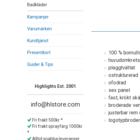
Badkläder
Kampanjer
Varumärken
Kundtjänst
100 % bomullst
Presentkort
huvudomkrets:
Guider & Tips
plaggtvättat
ostrukturerad
ofodrad
Highlights Est. 2001
sex panel
fast, krökt sk
info@hlstore.com
broderade ven
justerbar rem
logotypbroder
Fri frakt 500kr *
Fri frakt sprayfärg 1000kr
*
Alltid snabba leveranser