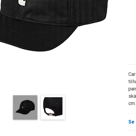
Car
til
pan
skä
cm.
Se 