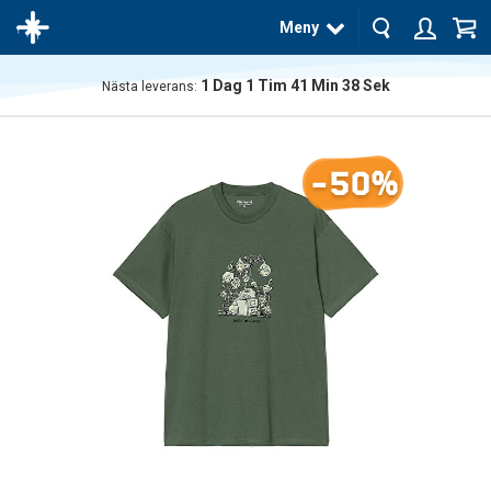
Meny
1
Dag
1
Tim
41
Min
38
Sek
Nästa leverans:
Produkten
har blivit
tillagd i
-50%
varukorgen