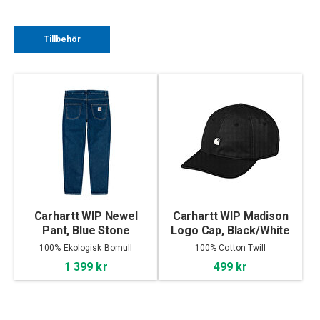
Tillbehör
Carhartt WIP Newel
Carhartt WIP Madison
Pant, Blue Stone
Logo Cap, Black/White
Washed
100% Ekologisk Bomull
100% Cotton Twill
1 399 kr
499 kr