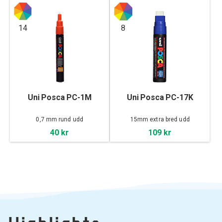
14
8
Uni Posca PC-1M
Uni Posca PC-17K
0,7 mm rund udd
15mm extra bred udd
40 kr
109 kr