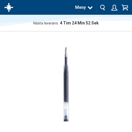
Meny
4
Tim
24
Min
51
Sek
Nästa leverans:
Produkten
har blivit
tillagd i
varukorgen