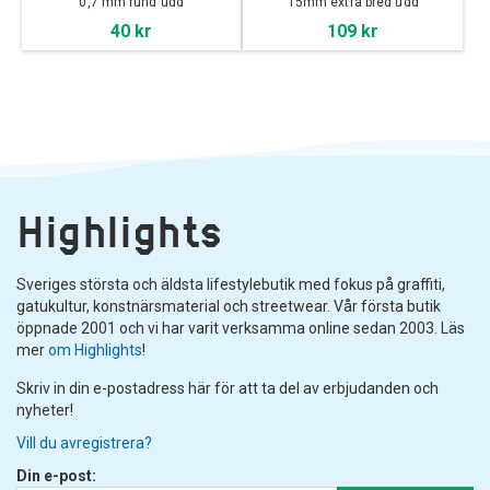
0,7 mm rund udd
15mm extra bred udd
40 kr
109 kr
Highlights
Sveriges största och äldsta lifestylebutik med fokus på graffiti,
gatukultur, konstnärsmaterial och streetwear. Vår första butik
öppnade 2001 och vi har varit verksamma online sedan 2003. Läs
mer
om Highlights
!
Skriv in din e-postadress här för att ta del av erbjudanden och
nyheter!
Vill du avregistrera?
Din e-post: