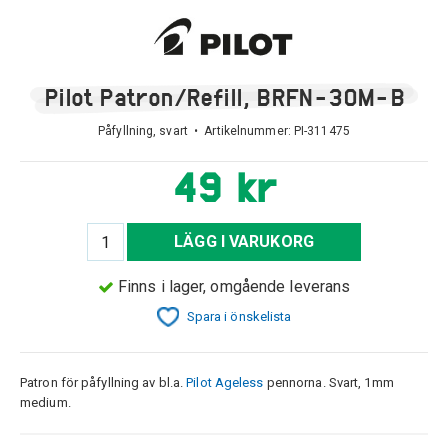
Pilot Patron/Refill, BRFN-30M-B
Påfyllning, svart • Artikelnummer:
PI-311475
49 kr
LÄGG I VARUKORG
Finns i lager, omgående leverans
Spara i önskelista
Patron för påfyllning av bl.a.
Pilot Ageless
pennorna. Svart, 1mm
medium.