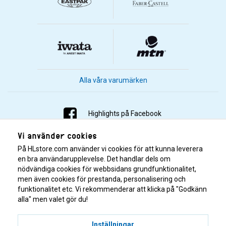
Alla våra varumärken
Highlights på Facebook
Vi använder cookies
Highlights på Instagram
På HLstore.com använder vi cookies för att kunna leverera
Highlights på Youtube
en bra användarupplevelse. Det handlar dels om
nödvändiga cookies för webbsidans grundfunktionalitet,
men även cookies för prestanda, personalisering och
Highlights på Tiktok
funktionalitet etc. Vi rekommenderar att klicka på "Godkänn
alla" men valet gör du!
Inställningar