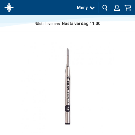
Meny
Nästa vardag 11:00
Nästa leverans:
Produkten
har blivit
tillagd i
varukorgen