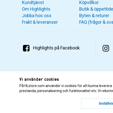
Kundtjänst
Köpvillkor
Om Highlights
Butik & öppettide
Jobba hos oss
Byten & returer
Frakt & leveranser
FAQ (frågor & sva
Highlights på Facebook
Vi använder cookies
På HLstore.com använder vi cookies för att kunna leverera
prestanda, personalisering och funktionalitet etc. Vi rekom
© 2001–2026 Highlights/KR Distribution AB.
Inställn