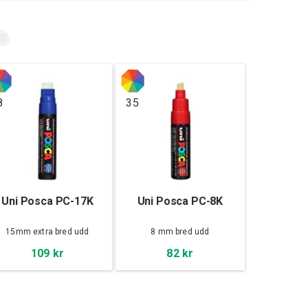
8
35
Uni Posca PC-17K
Uni Posca PC-8K
15mm extra bred udd
8 mm bred udd
109 kr
82 kr