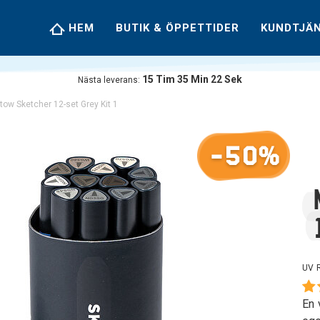
HEM
BUTIK & ÖPPETTIDER
KUNDTJÄ
15
Tim
35
Min
21
Sek
Nästa leverans:
tow Sketcher 12-set Grey Kit 1
-50%
UV 
En 