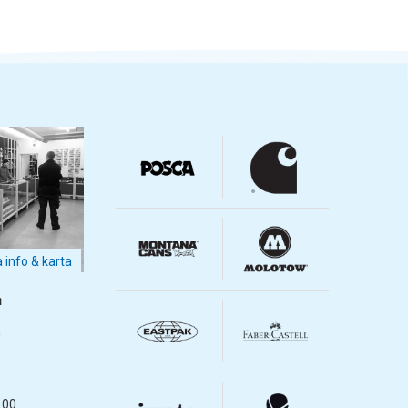
a info & karta
m
m
.00