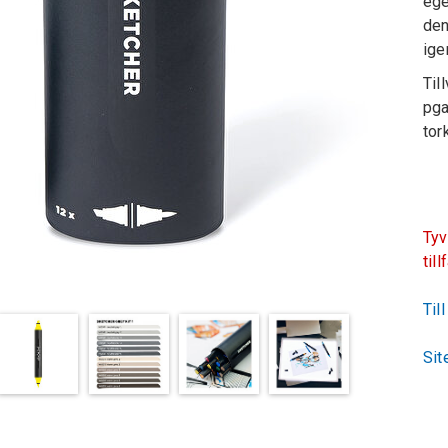
ege
den
ige
Til
pga
tor
Tyv
till
Til
Sit