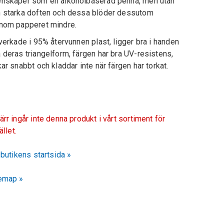
nskaper som en alkoholbaserad penna, men utan
 starka doften och dessa blöder dessutom
nom papperet mindre.
lverkade i 95% återvunnen plast, ligger bra i handen
 deras triangelform, färgen har bra UV-resistens,
kar snabbt och kladdar inte när färgen har torkat.
ärr ingår inte denna produkt i vårt sortiment för
fället.
l butikens startsida »
emap »