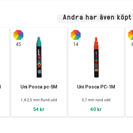
Andra har även köpt
45
14
M
Uni Posca pc-5M
Uni Posca PC-1M
d
1,8-2,5 mm Rund udd
0,7 mm rund udd
54 kr
40 kr