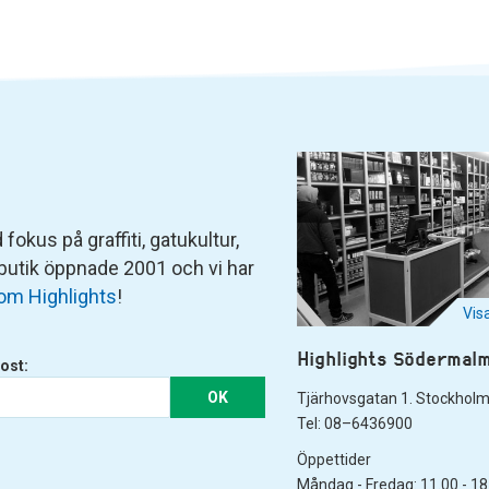
fokus på graffiti, gatukultur,
 butik öppnade 2001 och vi har
om Highlights
!
Vis
Highlights Södermal
ost:
OK
Tjärhovsgatan 1. Stockhol
Tel: 08–6436900
Öppettider
Måndag - Fredag: 11.00 - 18