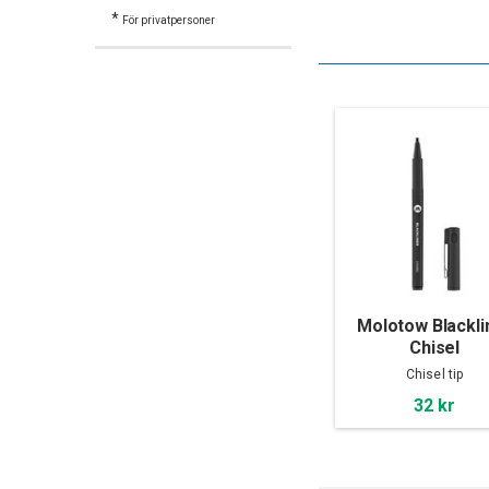
*
För privatpersoner
Molotow Blackli
Chisel
Chisel tip
32 kr