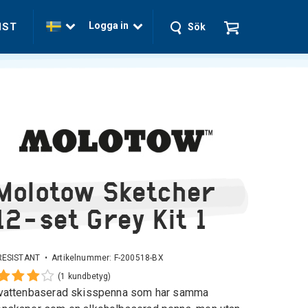
Logga in
NST
Sök
Molotow Sketcher
12-set Grey Kit 1
RESISTANT • Artikelnummer:
F-200518-BX
(1 kundbetyg)
vattenbaserad skisspenna som har samma