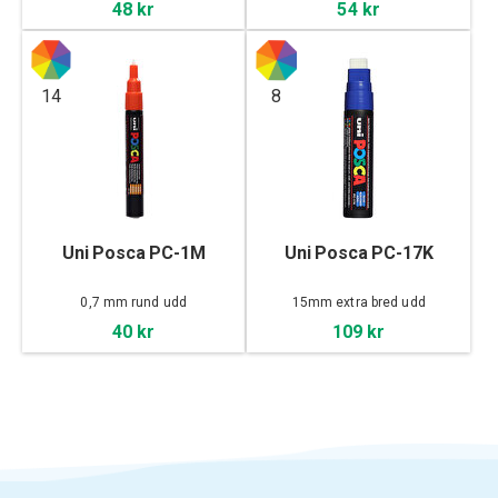
48 kr
54 kr
14
8
Uni Posca PC-1M
Uni Posca PC-17K
0,7 mm rund udd
15mm extra bred udd
40 kr
109 kr