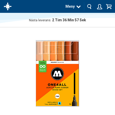
Meny
2
Tim
36
Min
56
Sek
Nästa leverans:
Produkten
har blivit
tillagd i
varukorgen