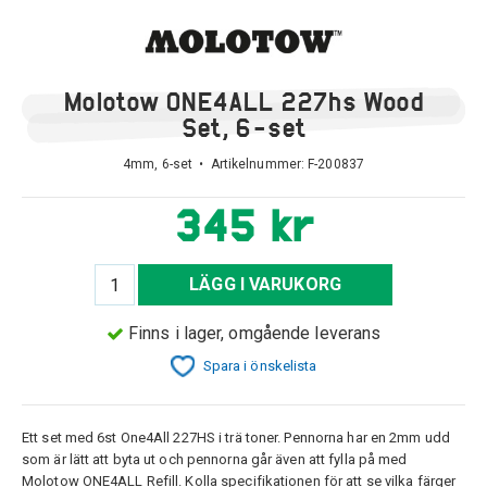
Molotow ONE4ALL 227hs Wood
Set, 6-set
4mm, 6-set • Artikelnummer:
F-200837
345 kr
LÄGG I VARUKORG
Finns i lager, omgående leverans
Spara i önskelista
Ett set med 6st One4All 227HS i trä toner. Pennorna har en 2mm udd
som är lätt att byta ut och pennorna går även att fylla på med
Molotow ONE4ALL Refill. Kolla specifikationen för att se vilka färger