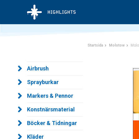
Startsida
Molotow
Molo
Airbrush
Sprayburkar
Markers & Pennor
Konstnärsmaterial
Böcker & Tidningar
Kläder