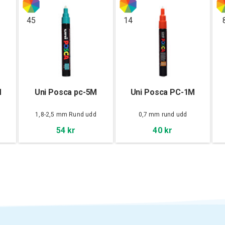
45
14
M
Uni Posca pc-5M
Uni Posca PC-1M
d
1,8-2,5 mm Rund udd
0,7 mm rund udd
54 kr
40 kr