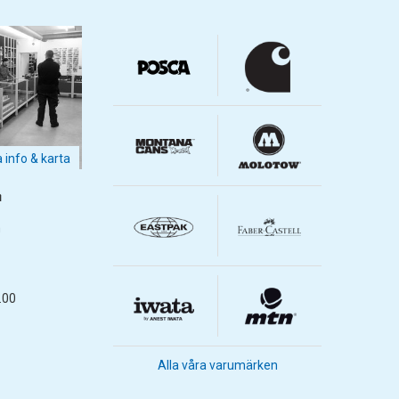
a info & karta
m
m
.00
Alla våra varumärken