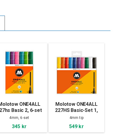
Molotow ONE4ALL
Molotow ONE4ALL
27hs Basic 2, 6-set
227HS Basic-Set 1,
10-set
4mm, 6-set
4mm tip
345 kr
549 kr