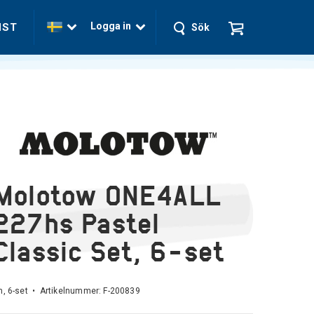
Logga in
NST
Sök
Molotow ONE4ALL
227hs Pastel
Classic Set, 6-set
, 6-set • Artikelnummer:
F-200839