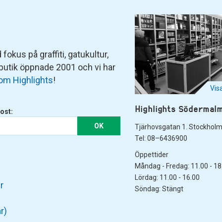
fokus på graffiti, gatukultur,
 butik öppnade 2001 och vi har
om Highlights
!
Vis
Highlights Södermal
ost:
OK
Tjärhovsgatan 1. Stockhol
Tel: 08–6436900
Öppettider
Måndag - Fredag: 11.00 - 18
Lördag: 11.00 - 16.00
r
Söndag: Stängt
r)