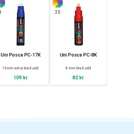
8
35
Uni Posca PC-17K
Uni Posca PC-8K
15mm extra bred udd
8 mm bred udd
109 kr
82 kr