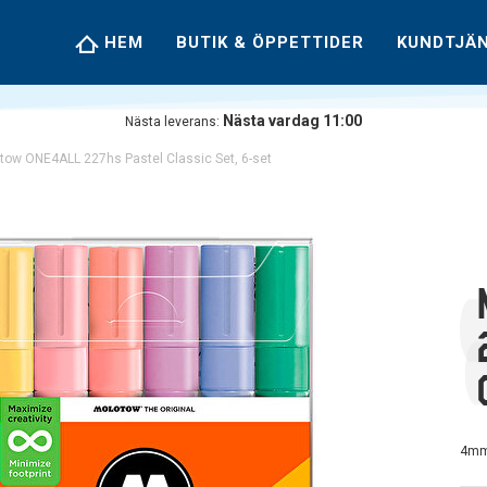
HEM
BUTIK & ÖPPETTIDER
KUNDTJÄ
Nästa vardag 11:00
Nästa leverans:
tow ONE4ALL 227hs Pastel Classic Set, 6-set
4mm