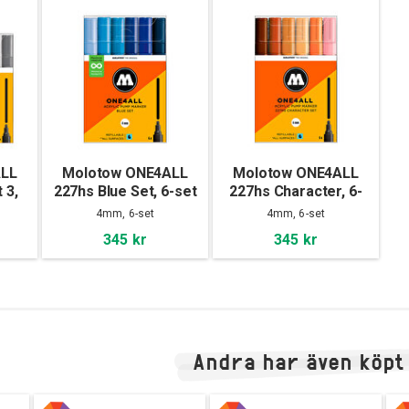
ALL
Molotow ONE4ALL
Molotow ONE4ALL
 3,
227hs Blue Set, 6-set
227hs Character, 6-
set
4mm, 6-set
4mm, 6-set
345 kr
345 kr
Andra har även köpt