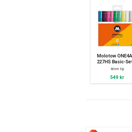
Molotow ONE4
227HS Basic-Set
10-set
4mm tip
549 kr