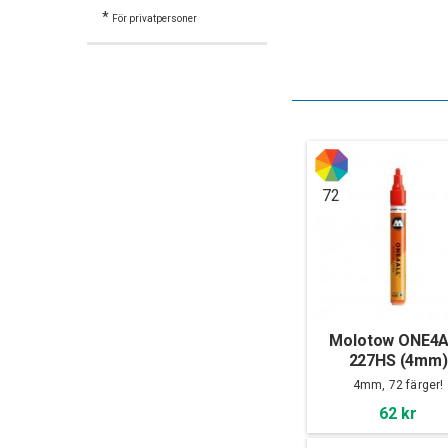
*
För privatpersoner
72
Molotow ONE4
227HS (4mm)
4mm, 72 färger!
62 kr