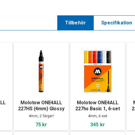
Tillbehör
Specifikation
ALL
Molotow ONE4ALL
Molotow ONE4ALL
227HS (4mm) Glossy
227hs Basic 1, 6-set
2
4mm, 2 färger!
4mm, 6-set
75 kr
345 kr