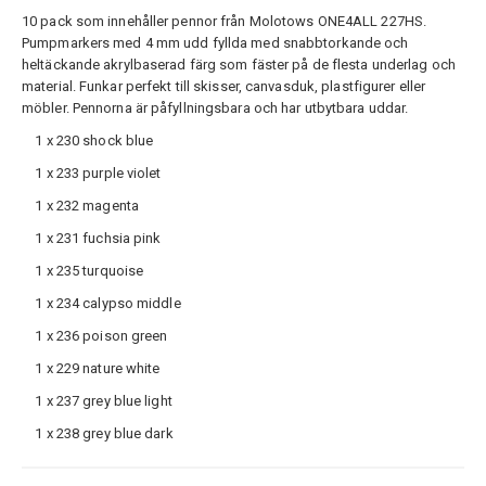
10 pack som innehåller pennor från Molotows ONE4ALL 227HS.
Pumpmarkers med 4 mm udd fyllda med snabbtorkande och
heltäckande akrylbaserad färg som fäster på de flesta underlag och
material. Funkar perfekt till skisser, canvasduk, plastfigurer eller
möbler. Pennorna är påfyllningsbara och har utbytbara uddar.
1 x 230 shock blue
1 x 233 purple violet
1 x 232 magenta
1 x 231 fuchsia pink
1 x 235 turquoise
1 x 234 calypso middle
1 x 236 poison green
1 x 229 nature white
1 x 237 grey blue light
1 x 238 grey blue dark