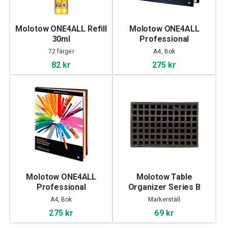
Molotow ONE4ALL Refill
Molotow ONE4ALL
30ml
Professional
Sketchbook A4
72 färger
A4, Bok
landscape
82 kr
275 kr
Molotow ONE4ALL
Molotow Table
Professional
Organizer Series B
Sketchbook A4 portrait
A4, Bok
Markerställ
275 kr
69 kr