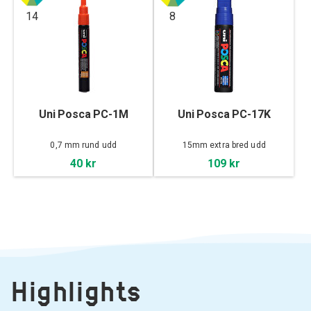
14
8
Uni Posca PC-1M
Uni Posca PC-17K
0,7 mm rund udd
15mm extra bred udd
40 kr
109 kr
Highlights