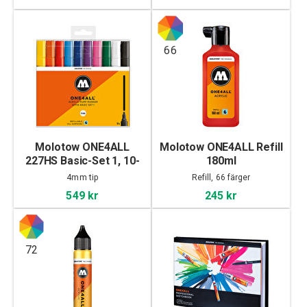
66
Molotow ONE4ALL
Molotow ONE4ALL Refill
227HS Basic-Set 1, 10-
180ml
set
4mm tip
Refill, 66 färger
549 kr
245 kr
72