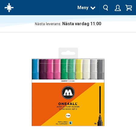
Meny
Nästa vardag 11:00
Nästa leverans:
Produkten
har blivit
tillagd i
varukorgen