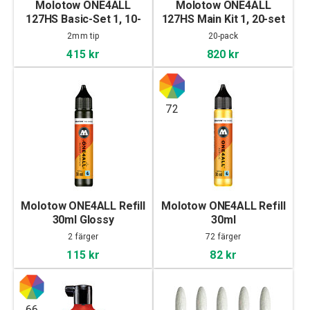
Molotow ONE4ALL
Molotow ONE4ALL
127HS Basic-Set 1, 10-
127HS Main Kit 1, 20-set
set
2mm tip
20-pack
415 kr
820 kr
72
Molotow ONE4ALL Refill
Molotow ONE4ALL Refill
30ml Glossy
30ml
2 färger
72 färger
115 kr
82 kr
66