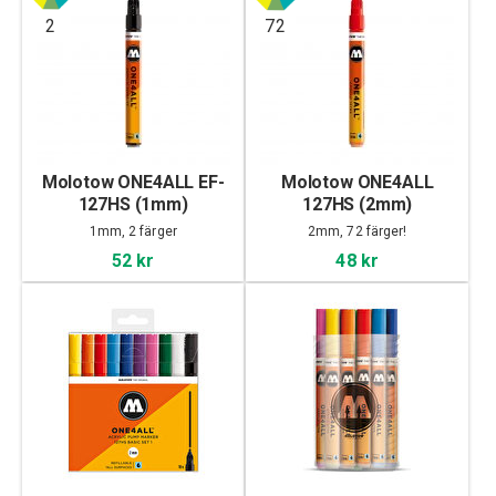
2
72
Molotow ONE4ALL EF-
Molotow ONE4ALL
127HS (1mm)
127HS (2mm)
1mm, 2 färger
2mm, 72 färger!
52 kr
48 kr