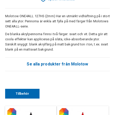
Molotow ONE4ALL 127HS (2mm) Har en utmärkt vidhäftning på i stort
sett alla ytor. Pennorna är enkla att fylla på med färger från Molotows
ONE4ALL-serie.
De blanka akrylpennorna finns i två färger: svart och vit. Detta gör att
coola effekter kan appliceras på släta, icke-absorberande ytor.
Särskilt snyggt: blank akrylfärg på matt bakgrund ton i ton, t.ex. svart
blank på en mattsvart bakgrund.
Se alla produkter från Molotow
Tillbehör