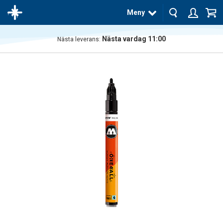
Meny
Nästa vardag 11:00
Nästa leverans:
Produkten
har blivit
tillagd i
varukorgen