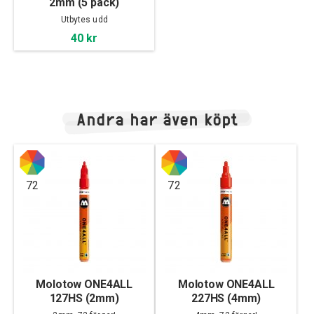
2mm (5 pack)
Utbytes udd
40 kr
Andra har även köpt
72
72
Molotow ONE4ALL
Molotow ONE4ALL
127HS (2mm)
227HS (4mm)