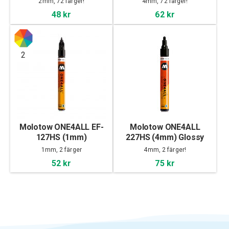
2mm, 72 färger!
4mm, 72 färger!
48 kr
62 kr
2
Molotow ONE4ALL EF-
Molotow ONE4ALL
127HS (1mm)
227HS (4mm) Glossy
1mm, 2 färger
4mm, 2 färger!
52 kr
75 kr