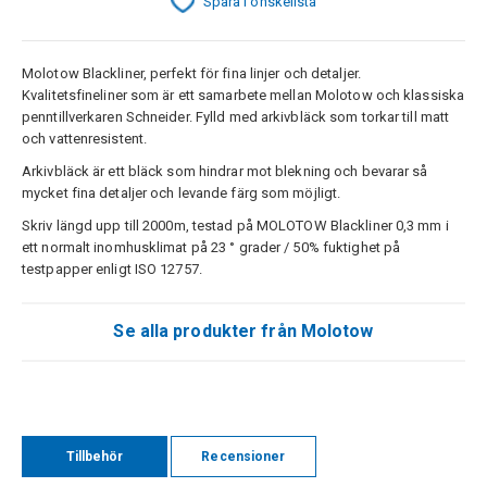
Spara i önskelista
Molotow Blackliner, perfekt för fina linjer och detaljer.
Kvalitetsfineliner som är ett samarbete mellan Molotow och klassiska
penntillverkaren Schneider. Fylld med arkivbläck som torkar till matt
och vattenresistent.
Arkivbläck är ett bläck som hindrar mot blekning och bevarar så
mycket fina detaljer och levande färg som möjligt.
Skriv längd upp till 2000m, testad på MOLOTOW Blackliner 0,3 mm i
ett normalt inomhusklimat på 23 ° grader / 50% fuktighet på
testpapper enligt ISO 12757.
Se alla produkter från Molotow
Tillbehör
Recensioner