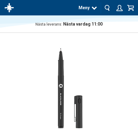
Meny
Nästa vardag 11:00
Nästa leverans:
Produkten
har blivit
tillagd i
varukorgen