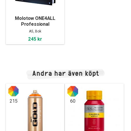
Molotow ONE4ALL
Professional
Sketchbook A5
A5, Bok
landscape
245 kr
Andra har även köpt
215
60