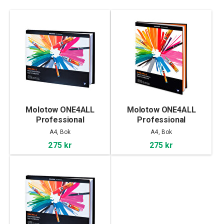
Molotow ONE4ALL
Molotow ONE4ALL
Professional
Professional
Sketchbook A4
Sketchbook A4 portrait
A4, Bok
A4, Bok
landscape
275 kr
275 kr