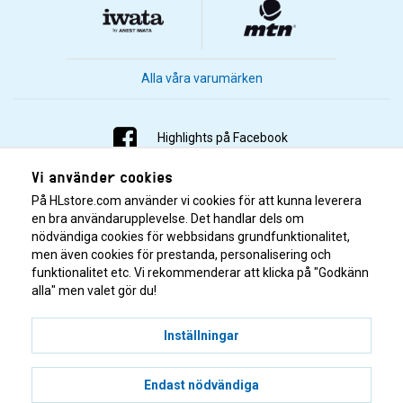
Alla våra varumärken
Highlights på Facebook
Vi använder cookies
Highlights på Instagram
På HLstore.com använder vi cookies för att kunna leverera
Highlights på Youtube
en bra användarupplevelse. Det handlar dels om
nödvändiga cookies för webbsidans grundfunktionalitet,
men även cookies för prestanda, personalisering och
Highlights på Tiktok
funktionalitet etc. Vi rekommenderar att klicka på "Godkänn
alla" men valet gör du!
Inställningar
Endast nödvändiga
© 2001–2026 Highlights/KR Distribution AB.