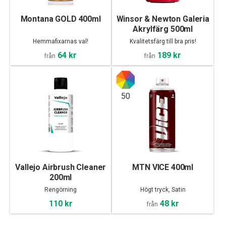
Montana GOLD 400ml
Winsor & Newton Galeria
Akrylfärg 500ml
Hemmafixarnas val!
Kvalitetsfärg till bra pris!
64 kr
189 kr
från
från
50
Vallejo Airbrush Cleaner
MTN VICE 400ml
200ml
Rengörning
Högt tryck, Satin
110 kr
48 kr
från