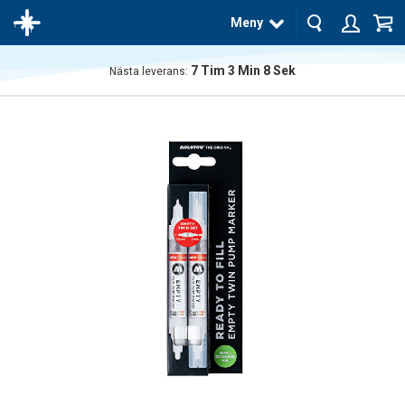
Meny
7
Tim
3
Min
8
Sek
Nästa leverans:
Produkten
har blivit
tillagd i
varukorgen