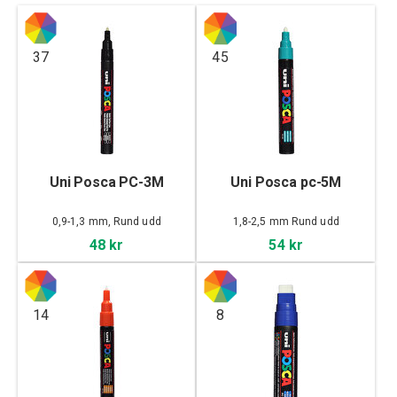
37
45
Uni Posca PC-3M
Uni Posca pc-5M
0,9-1,3 mm, Rund udd
1,8-2,5 mm Rund udd
48 kr
54 kr
14
8