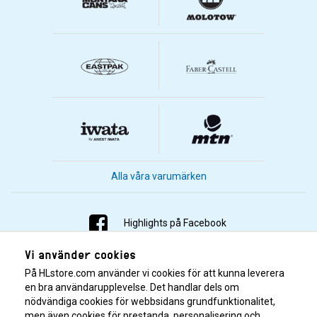
Alla våra varumärken
Highlights på Facebook
Vi använder cookies
Highlights på Instagram
På HLstore.com använder vi cookies för att kunna leverera
Highlights på Youtube
en bra användarupplevelse. Det handlar dels om
nödvändiga cookies för webbsidans grundfunktionalitet,
men även cookies för prestanda, personalisering och