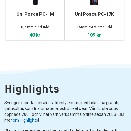
Uni Posca PC-1M
Uni Posca PC-17K
0,7 mm rund udd
15mm extra bred udd
40 kr
109 kr
Highlights
Sveriges största och äldsta lifestylebutik med fokus på graffiti,
gatukultur, konstnärsmaterial och streetwear. Vår första butik
öppnade 2001 och vi har varit verksamma online sedan 2003. Läs
mer
om Highlights
!
Skriv in din e-postadress här för att ta del av erbjudanden och