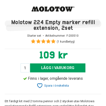
Molotow 224 Empty marker refill
extension, 2set
Starter set • Artikelnummer:
F-200510
(1 kundbetyg)
109 kr
LÄGG I VARUKORG
Finns i lager, omgående leverans
Spara i önskelista
Ett färdigt kit med 2 tomma pennor och 2 stycken utav Molotows
revolutionerande Refill extensions som underlättar fyllandet utav