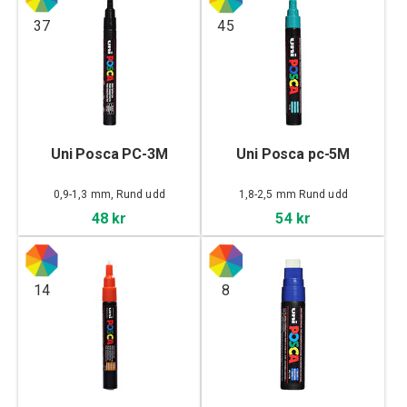
37
45
Uni Posca PC-3M
Uni Posca pc-5M
0,9-1,3 mm, Rund udd
1,8-2,5 mm Rund udd
48 kr
54 kr
14
8