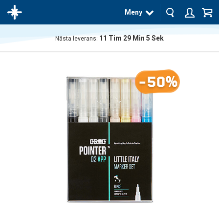
Meny
11
Tim
29
Min
4
Sek
Nästa leverans:
Produkten
har blivit
tillagd i
-50%
varukorgen