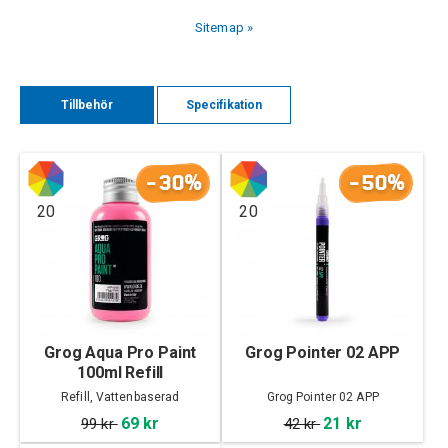
Sitemap »
Tillbehör
Specifikation
-30%
-50%
20
20
Grog Aqua Pro Paint
Grog Pointer 02 APP
100ml Refill
Refill, Vattenbaserad
Grog Pointer 02 APP
69 kr
21 kr
99 kr
42 kr