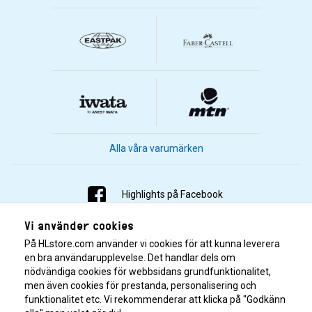
Alla våra varumärken
Highlights på Facebook
Vi använder cookies
Highlights på Instagram
På HLstore.com använder vi cookies för att kunna leverera
Highlights på Youtube
en bra användarupplevelse. Det handlar dels om
nödvändiga cookies för webbsidans grundfunktionalitet,
men även cookies för prestanda, personalisering och
Highlights på Tiktok
funktionalitet etc. Vi rekommenderar att klicka på "Godkänn