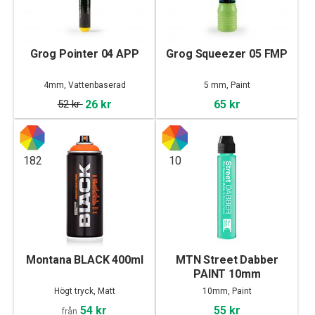
Grog Pointer 04 APP
Grog Squeezer 05 FMP
4mm, Vattenbaserad
5 mm, Paint
52 kr
26 kr
65 kr
182
10
Montana BLACK 400ml
MTN Street Dabber
PAINT 10mm
Högt tryck, Matt
10mm, Paint
54 kr
55 kr
från