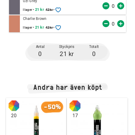
Uzi Grey
•
21 kr
•
I lager
42 kr
Charlie Brown
•
21 kr
•
I lager
42 kr
Antal
Styckpris
Totalt
0
21 kr
0
Andra har även köpt
-50%
20
17