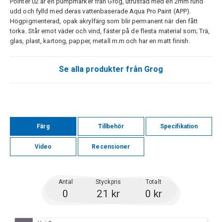
Pointer 02 är en pumpmarker från Grog, utrustad med en 2mm rund
udd och fylld med deras vattenbaserade Aqua Pro Paint (APP).
Högpigmenterad, opak akrylfärg som blir permanent när den fått
torka. Står emot väder och vind, fäster på de flesta material som; Trä,
glas, plast, kartong, papper, metall m.m och har en matt finish.
Se alla produkter från Grog
Färg
Tillbehör
Specifikation
Video
Recensioner
Antal
Styckpris
Totalt
0
21 kr
0 kr