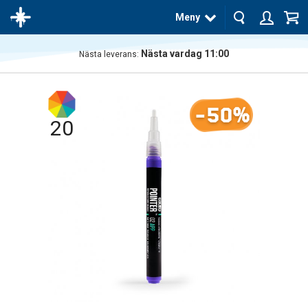
Meny
Nästa vardag 11:00
Nästa leverans:
Produkten
har blivit
tillagd i
-50%
varukorgen
20