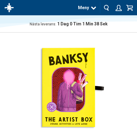
Meny
1
Dag
0
Tim
1
Min
37
Sek
Nästa leverans:
Produkten
har blivit
tillagd i
varukorgen