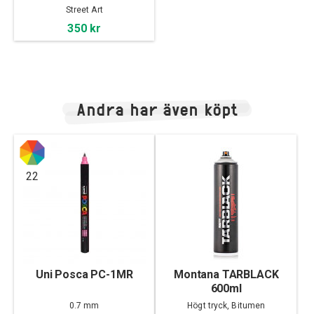
Street Art
350 kr
Andra har även köpt
22
Uni Posca PC-1MR
Montana TARBLACK
600ml
0.7 mm
Högt tryck, Bitumen