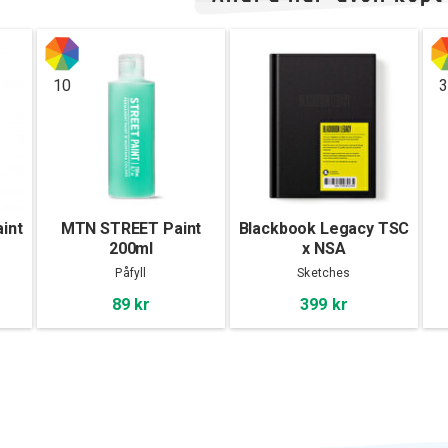
10
3
int
MTN STREET Paint
Blackbook Legacy TSC
200ml
x NSA
Påfyll
Sketches
89 kr
399 kr