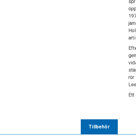
spr
öpp
197
jäm
Hol
art
Eft
gen
vid
stä
rör
Lee
Ett
Tillbehör