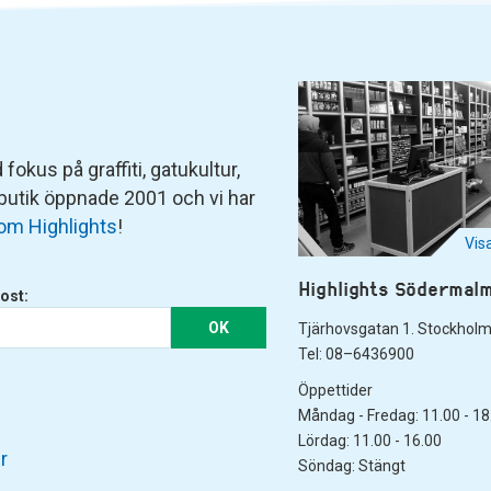
fokus på graffiti, gatukultur,
 butik öppnade 2001 och vi har
om Highlights
!
Vis
Highlights Södermal
ost:
OK
Tjärhovsgatan 1. Stockhol
Tel: 08–6436900
Öppettider
Måndag - Fredag: 11.00 - 18
Lördag: 11.00 - 16.00
r
Söndag: Stängt