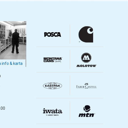
a info & karta
m
m
.00