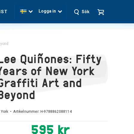
Logga in
NST
Sök
Beyond
Lee Quiñones: Fifty
Years of New York
Graffiti Art and
Beyond
 York • Artikelnummer:
H-9788862088114
595 kr