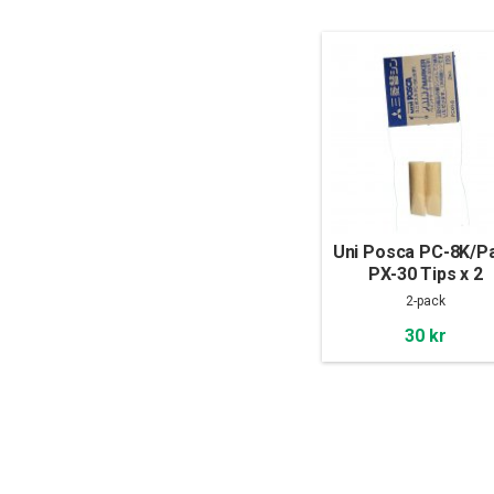
Uni Posca PC-8K/Pa
PX-30 Tips x 2
2-pack
30 kr