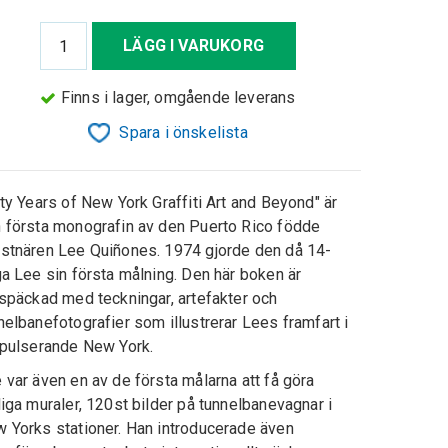
LÄGG I VARUKORG
Finns i lager, omgående leverans
Spara i önskelista
fty Years of New York Graffiti Art and Beyond" är
 första monografin av den Puerto Rico födde
stnären Lee Quiñones. 1974 gjorde den då 14-
ga Lee sin första målning. Den här boken är
lspäckad med teckningar, artefakter och
nelbanefotografier som illustrerar Lees framfart i
 pulserande New York.
 var även en av de första målarna att få göra
liga muraler, 120st bilder på tunnelbanevagnar i
 Yorks stationer. Han introducerade även