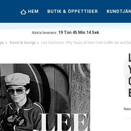
HEM
BUTIK & ÖPPETTIDER
KUNDTJÄ
19
Tim
45
Min
13
Sek
Nästa leverans:
gar
Konst & Design
Lee Quiñones: Fifty Years of New York Graffiti Art and 
New