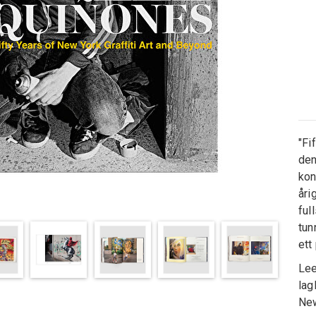
"Fi
den
kon
åri
ful
tun
ett
Lee
lag
New