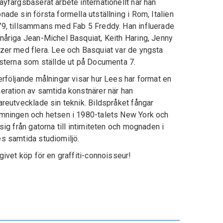
ayfärgsbaserat arbete internationellt när han
nade sin första formella utställning i Rom, Italien
9, tillsammans med Fab 5 Freddy. Han influerade
nåriga Jean-Michel Basquiat, Keith Haring, Jenny
zer med flera. Lee och Basquiat var de yngsta
isterna som ställde ut på Documenta 7.
erföljande målningar visar hur Lees har format en
eration av samtida konstnärer när han
areutvecklade sin teknik. Bildspråket fångar
mningen och hetsen i 1980-talets New York och
 sig från gatorna till intimiteten och mognaden i
s samtida studiomiljö.
 givet köp för en graffiti-connoisseur!