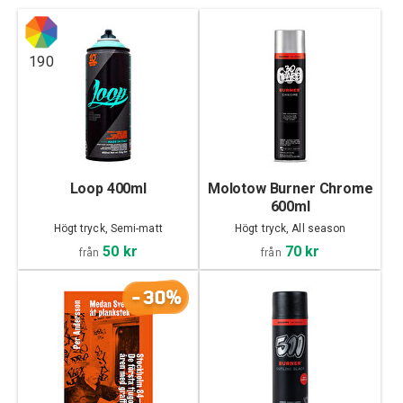
190
Loop 400ml
Molotow Burner Chrome
600ml
Högt tryck, Semi-matt
Högt tryck, All season
50 kr
70 kr
från
från
-30%