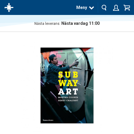
Meny
Nästa vardag 11:00
Nästa leverans:
Produkten
har blivit
tillagd i
varukorgen