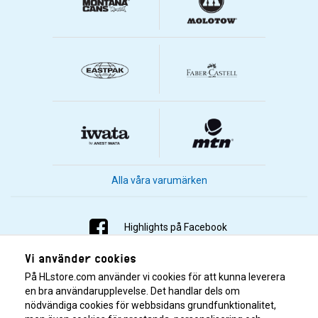
Alla våra varumärken
Highlights på Facebook
Vi använder cookies
Highlights på Instagram
På HLstore.com använder vi cookies för att kunna leverera
Highlights på Youtube
en bra användarupplevelse. Det handlar dels om
nödvändiga cookies för webbsidans grundfunktionalitet,