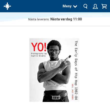
Meny
Nästa vardag 11:00
Nästa leverans:
Produkten
har blivit
tillagd i
varukorgen