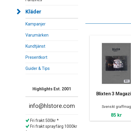
Kläder
Kampanjer
Varumärken
Kundtjänst
Presentkort
Guider & Tips
Highlights Est. 2001
Blixten 3 Magaz
info@hlstore.com
Svenskt graffma
85 kr
Fri frakt 500kr *
Fri frakt sprayfärg 1000kr