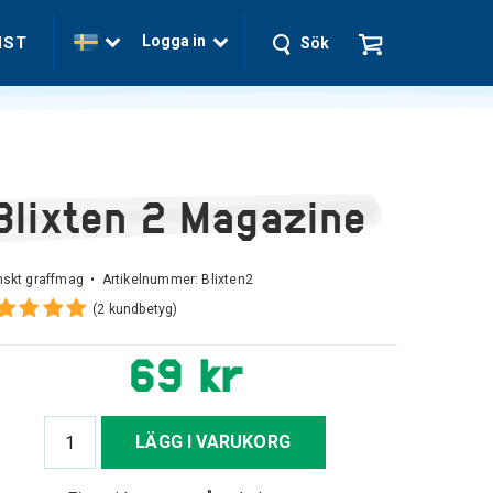
Logga in
NST
Sök
Blixten 2 Magazine
nskt graffmag • Artikelnummer:
Blixten2
(2 kundbetyg)
69 kr
LÄGG I VARUKORG