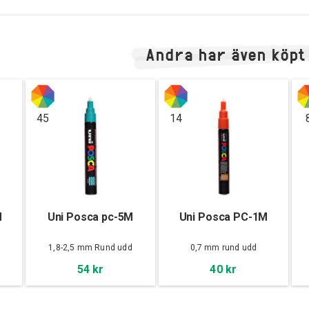
Andra har även köpt
45
14
M
Uni Posca pc-5M
Uni Posca PC-1M
d
1,8-2,5 mm Rund udd
0,7 mm rund udd
54 kr
40 kr