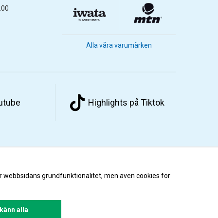
.00
Alla våra varumärken
outube
Highlights på Tiktok
r webbsidans grundfunktionalitet, men även cookies för
änn alla