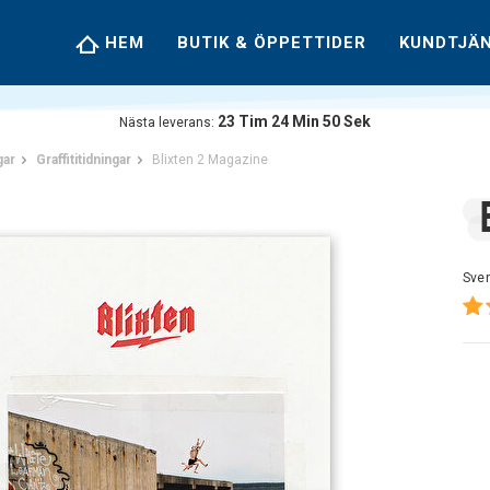
HEM
BUTIK & ÖPPETTIDER
KUNDTJÄ
23
Tim
24
Min
49
Sek
Nästa leverans:
gar
Graffititidningar
Blixten 2 Magazine
Sve