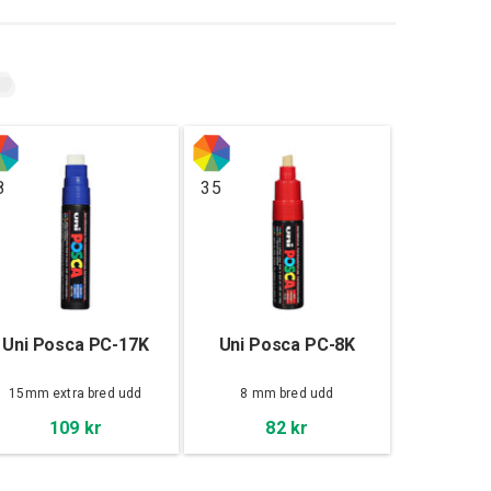
8
35
Uni Posca PC-17K
Uni Posca PC-8K
15mm extra bred udd
8 mm bred udd
109 kr
82 kr