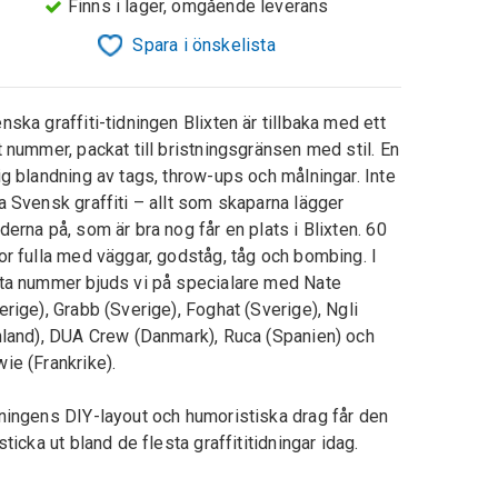
Finns i lager, omgående leverans
Spara i önskelista
nska graffiti-tidningen Blixten är tillbaka med ett
t nummer, packat till bristningsgränsen med stil. En
ig blandning av tags, throw-ups och målningar. Inte
a Svensk graffiti – allt som skaparna lägger
derna på, som är bra nog får en plats i Blixten. 60
or fulla med väggar, godståg, tåg och bombing. I
ta nummer bjuds vi på specialare med Nate
erige), Grabb (Sverige), Foghat (Sverige), Ngli
nland), DUA Crew (Danmark), Ruca (Spanien) och
ie (Frankrike).
ningens DIY-layout och humoristiska drag får den
 sticka ut bland de flesta graffititidningar idag.