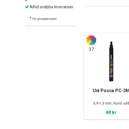
*
Alltid snabba leveranser
*
För privatpersoner
37
Uni Posca PC-3
0,9-1,3 mm, Rund ud
48 kr