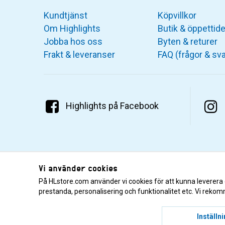
Kundtjänst
Köpvillkor
Om Highlights
Butik & öppettide
Jobba hos oss
Byten & returer
Frakt & leveranser
FAQ (frågor & sva
Highlights på Facebook
Vi använder cookies
På HLstore.com använder vi cookies för att kunna leverera
prestanda, personalisering och funktionalitet etc. Vi rekom
© 2001–2026 Highlights/KR Distribution AB.
Inställn