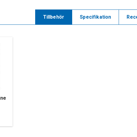
Tillbehör
Specifikation
Rec
ine
g