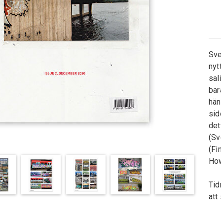
Sve
nyt
sal
bar
hän
sid
det
(Sv
(Fi
How
Tid
att