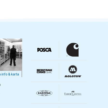
a info & karta
m
m