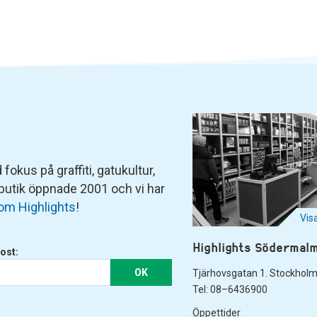
fokus på graffiti, gatukultur,
 butik öppnade 2001 och vi har
om Highlights
!
Vis
Highlights Södermal
ost:
OK
Tjärhovsgatan 1. Stockhol
Tel: 08–6436900
Öppettider