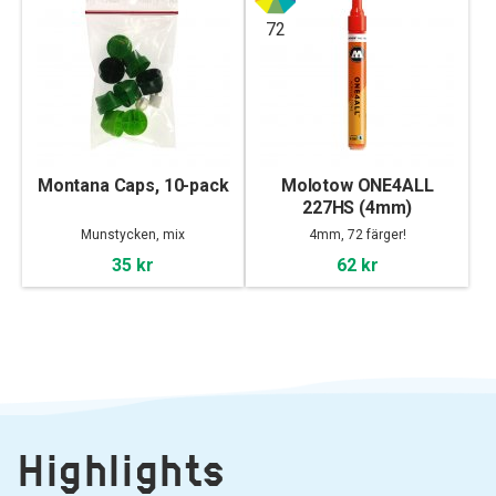
72
Montana Caps, 10-pack
Molotow ONE4ALL
227HS (4mm)
Munstycken, mix
4mm, 72 färger!
35 kr
62 kr
Highlights