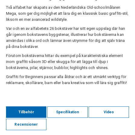
Två alfabet har skapats av den Nederländska Old-schoolmålaren
Mega, som ger dig möjlighet att lära dig en klassisk basic graffiti-stil,
liksom en mer avancerad wildstyle.
Var och en av alfabetets 26 bokstäver har sitt egen uppslag där han
går igenom bokstavens byggstenar, illustrerar hur bokstäverna kan
användas i olika ord och lämnar även utrymme för dig att själv träna
på dina bokstäver.
Förutom bokstäverna hittar du exempel på karakteristiska element
inom graffiti såsom 3D eller skugga för att lägga till djup i
bokstäverna, pilar, stjärnor, bubblor, highlights och shines.
Graffiti for Beginners passar alla åldrar och är ett utmärkt verktyg för
reklamare, skollärare, barn eller bara kreativa som vill lära sig graffiti!
Tillbehör
Specifikation
Video
Recensioner