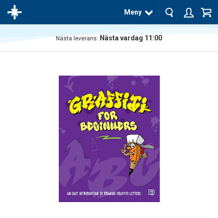
Meny
Nästa vardag 11:00
Nästa leverans:
Produkten
har blivit
tillagd i
varukorgen