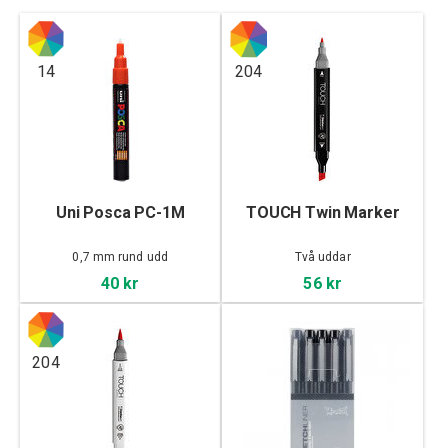
14
204
Uni Posca PC-1M
TOUCH Twin Marker
0,7 mm rund udd
Två uddar
40 kr
56 kr
204