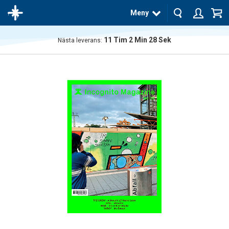
Meny
11
Tim
2
Min
28
Sek
Nästa leverans:
Produkten
har blivit
tillagd i
varukorgen