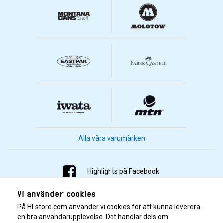
Alla våra varumärken
Highlights på Facebook
Vi använder cookies
Highlights på Instagram
På HLstore.com använder vi cookies för att kunna leverera
Highlights på Youtube
en bra användarupplevelse. Det handlar dels om