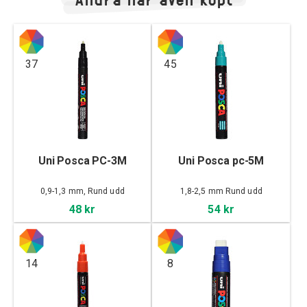
37
45
Uni Posca PC-3M
Uni Posca pc-5M
0,9-1,3 mm, Rund udd
1,8-2,5 mm Rund udd
48 kr
54 kr
14
8